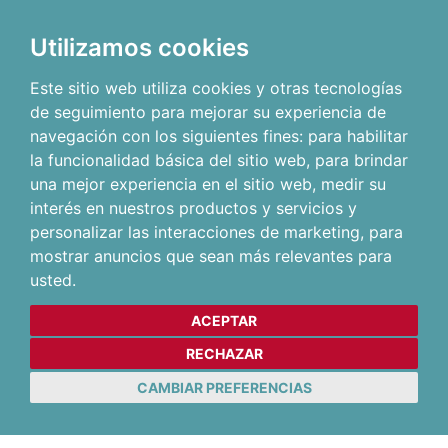
Utilizamos cookies
Este sitio web utiliza cookies y otras tecnologías
de seguimiento para mejorar su experiencia de
navegación con los siguientes fines:
para habilitar
la funcionalidad básica del sitio web
,
para brindar
una mejor experiencia en el sitio web
,
medir su
interés en nuestros productos y servicios y
personalizar las interacciones de marketing
,
para
mostrar anuncios que sean más relevantes para
usted
.
ACEPTAR
RECHAZAR
CAMBIAR PREFERENCIAS