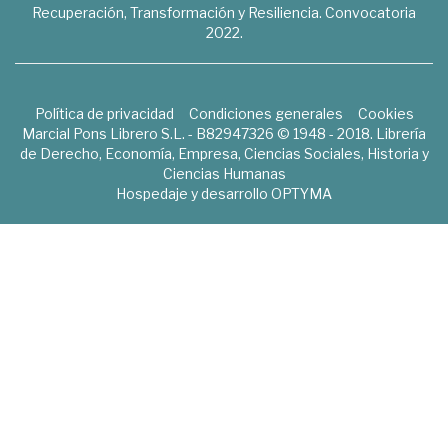
Recuperación, Transformación y Resiliencia. Convocatoria
2022.
Política de privacidad
Condiciones generales
Cookies
Marcial Pons Librero S.L. - B82947326 © 1948 - 2018. Librería
de Derecho, Economía, Empresa, Ciencias Sociales, Historia y
Ciencias Humanas
Hospedaje y desarrollo
OPTYMA