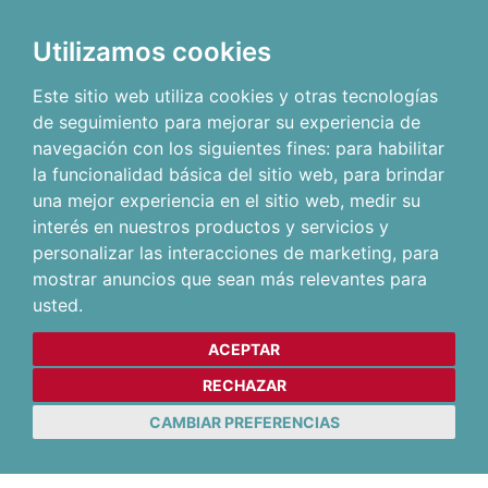
Utilizamos cookies
Este sitio web utiliza cookies y otras tecnologías
de seguimiento para mejorar su experiencia de
navegación con los siguientes fines:
para habilitar
la funcionalidad básica del sitio web
,
para brindar
una mejor experiencia en el sitio web
,
medir su
interés en nuestros productos y servicios y
personalizar las interacciones de marketing
,
para
mostrar anuncios que sean más relevantes para
usted
.
ACEPTAR
RECHAZAR
CAMBIAR PREFERENCIAS