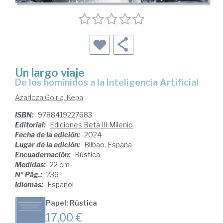
Un largo viaje
de los homínidos a la Inteligencia Artificial
Azarloza Goiria, Kepa
ISBN:
9788419227683
Editorial:
Ediciones Beta III Milenio
Fecha de la edición:
2024
Lugar de la edición:
Bilbao. España
Encuadernación:
Rústica
Medidas:
22 cm
Nº Pág.:
236
Idiomas:
Español
Papel: Rústica
17,00 €