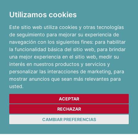
Utilizamos cookies
Este sitio web utiliza cookies y otras tecnologías
de seguimiento para mejorar su experiencia de
navegación con los siguientes fines:
para habilitar
la funcionalidad básica del sitio web
,
para brindar
una mejor experiencia en el sitio web
,
medir su
interés en nuestros productos y servicios y
personalizar las interacciones de marketing
,
para
mostrar anuncios que sean más relevantes para
usted
.
ACEPTAR
RECHAZAR
CAMBIAR PREFERENCIAS