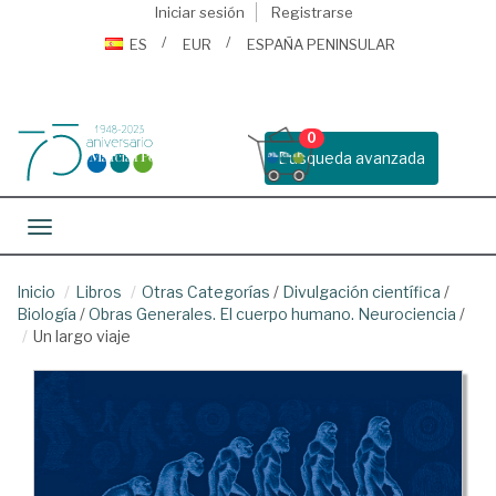
Iniciar sesión
Registrarse
ES
EUR
ESPAÑA PENINSULAR
0
Busqueda avanzada
Toggle navigation
Inicio
Libros
Otras Categorías
/
Divulgación científica
/
Biología
/
Obras Generales. El cuerpo humano. Neurociencia
/
Un largo viaje