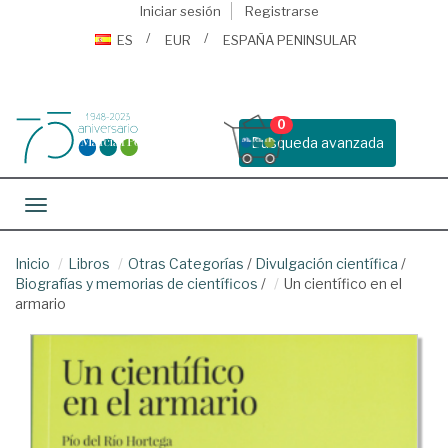
Iniciar sesión
Registrarse
ES
EUR
ESPAÑA PENINSULAR
0
Busqueda avanzada
Toggle navigation
Inicio
Libros
Otras Categorías
/
Divulgación científica
/
Biografías y memorias de científicos
/
Un científico en el
armario