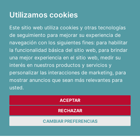
Utilizamos cookies
Este sitio web utiliza cookies y otras tecnologías
de seguimiento para mejorar su experiencia de
navegación con los siguientes fines:
para habilitar
la funcionalidad básica del sitio web
,
para brindar
una mejor experiencia en el sitio web
,
medir su
interés en nuestros productos y servicios y
personalizar las interacciones de marketing
,
para
mostrar anuncios que sean más relevantes para
usted
.
ACEPTAR
RECHAZAR
CAMBIAR PREFERENCIAS