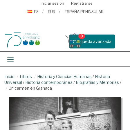
Iniciar sesión
Registrarse
ES
EUR
ESPAÑA PENINSULAR
0
Busqueda avanzada
Toggle navigation
Inicio
Libros
Historia y Ciencias Humanas
/
Historia
Universal
/
Historia contemporánea
/
Biografías y Memorias
/
Un carmen en Granada