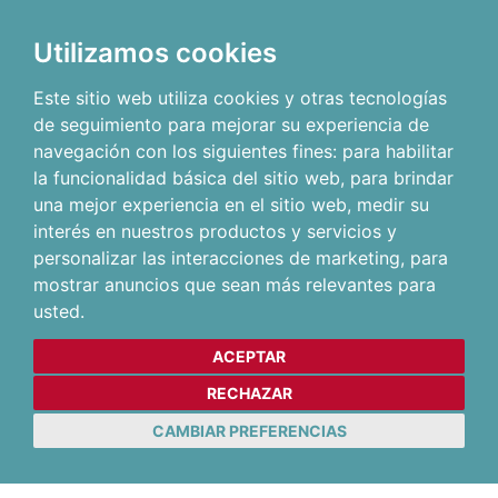
Utilizamos cookies
Este sitio web utiliza cookies y otras tecnologías
de seguimiento para mejorar su experiencia de
navegación con los siguientes fines:
para habilitar
la funcionalidad básica del sitio web
,
para brindar
una mejor experiencia en el sitio web
,
medir su
interés en nuestros productos y servicios y
personalizar las interacciones de marketing
,
para
mostrar anuncios que sean más relevantes para
usted
.
ACEPTAR
RECHAZAR
CAMBIAR PREFERENCIAS