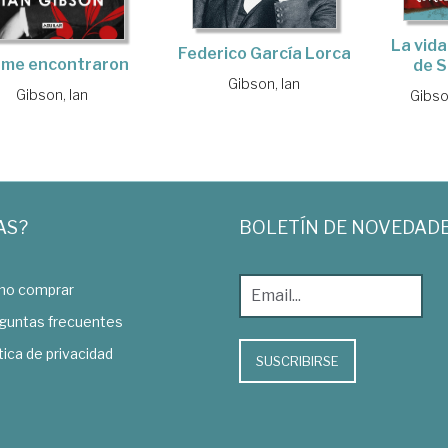
La vida
Federico García Lorca
 me encontraron
de S
Gibson, Ian
Gibson, Ian
Gibso
AS?
BOLETÍN DE NOVEDAD
o comprar
guntas frecuentes
tica de privacidad
SUSCRIBIRSE