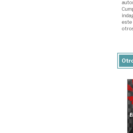
autor
Cumpl
indag
este 
otros
Otro