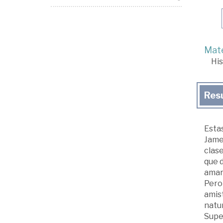
Mate
His
Res
Esta
James
clase
que 
amarg
Pero 
amist
natur
Super