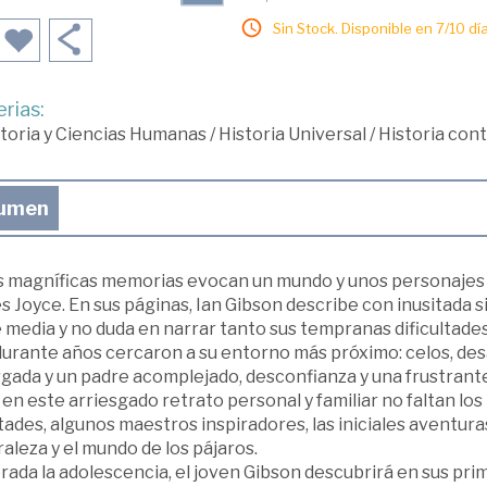
Sin Stock. Disponible en 7/10 día
rias:
toria y Ciencias Humanas
/
Historia Universal
/
Historia co
umen
s magníficas memorias evocan un mundo y unos personajes 
 Joyce. En sus páginas, Ian Gibson describe con inusitada si
 media y no duda en narrar tanto sus tempranas dificultade
durante años cercaron a su entorno más próximo: celos, de
ada y un padre acomplejado, desconfianza y una frustrante 
en este arriesgado retrato personal y familiar no faltan l
ades, algunos maestros inspiradores, las iniciales aventur
aleza y el mundo de los pájaros.
ada la adolescencia, el joven Gibson descubrirá en sus prim