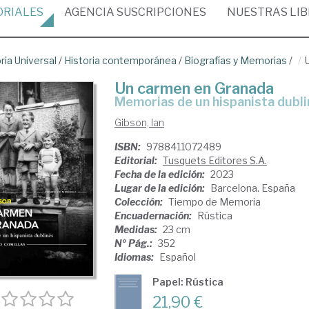
ORIALES
AGENCIA
SUSCRIPCIONES
NUESTRAS
LI
ria Universal
/
Historia contemporánea
/
Biografías y Memorias
/
Un carmen en Granada
memorias de un hispanista dubl
Gibson, Ian
ISBN:
9788411072489
Editorial:
Tusquets Editores S.A.
Fecha de la edición:
2023
Lugar de la edición:
Barcelona. España
Colección:
Tiempo de Memoria
Encuadernación:
Rústica
Medidas:
23 cm
Nº Pág.:
352
Idiomas:
Español
Papel: Rústica
21,90 €