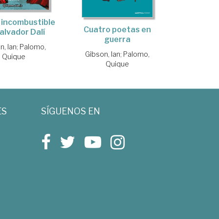
 incombustible
Cuatro poetas en
alvador Dalí
guerra
n, Ian
;
Palomo,
Gibson, Ian
;
Palomo,
Quique
Quique
ES
SÍGUENOS EN