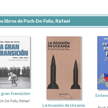
s libros de Poch-De-Feliu, Rafael
 gran transición
Entend
ch-De-Feliu, Rafael
La invasión de Ucrania
Poch-D