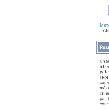
Mate
Cie
Res
Un añ
a tie
poten
reces
capa
más q
crimi
parti
canci