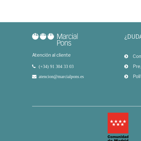
¿DUD
Atención al cliente
Com
Pre
(+34) 91 304 33 03
Polí
atencion@marcialpons.es