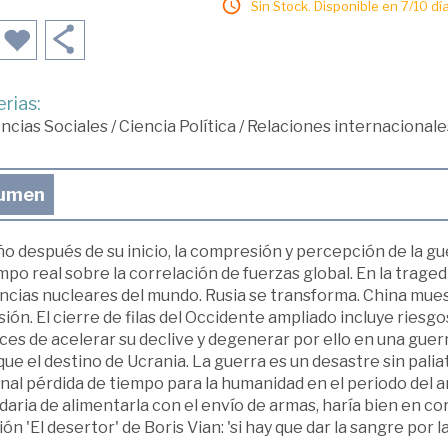
Sin Stock. Disponible en 7/10 día
rias:
ncias Sociales
/
Ciencia Política
/
Relaciones internacionale
umen
o después de su inicio, la compresión y percepción de la gu
mpo real sobre la correlación de fuerzas global. En la trage
cias nucleares del mundo. Rusia se transforma. China muest
ión. El cierre de filas del Occidente ampliado incluye riesg
ces de acelerar su declive y degenerar por ello en una guer
ue el destino de Ucrania. La guerra es un desastre sin palia
nal pérdida de tiempo para la humanidad en el periodo del a
daria de alimentarla con el envío de armas, haría bien en corr
ón 'El desertor' de Boris Vian: 'si hay que dar la sangre por la