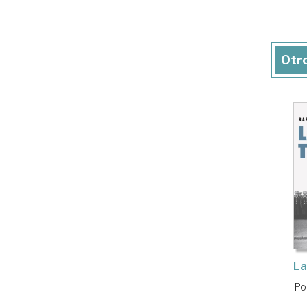
Otro
La
Po