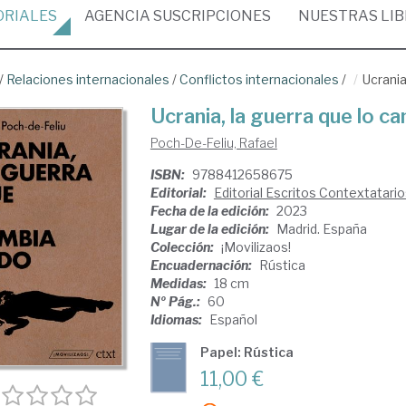
ORIALES
AGENCIA
SUSCRIPCIONES
NUESTRAS
LI
/
Relaciones internacionales
/
Conflictos internacionales
/
Ucrania
Ucrania, la guerra que lo c
Poch-De-Feliu, Rafael
ISBN:
9788412658675
Editorial:
Editorial Escritos Contextatari
Fecha de la edición:
2023
Lugar de la edición:
Madrid. España
Colección:
¡Movilizaos!
Encuadernación:
Rústica
Medidas:
18 cm
Nº Pág.:
60
Idiomas:
Español
Papel: Rústica
11,00 €