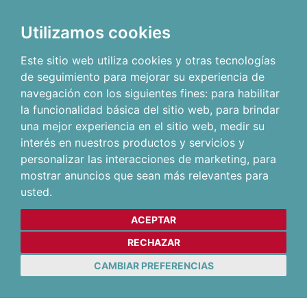
Utilizamos cookies
Este sitio web utiliza cookies y otras tecnologías
de seguimiento para mejorar su experiencia de
navegación con los siguientes fines:
para habilitar
la funcionalidad básica del sitio web
,
para brindar
una mejor experiencia en el sitio web
,
medir su
interés en nuestros productos y servicios y
personalizar las interacciones de marketing
,
para
mostrar anuncios que sean más relevantes para
usted
.
ACEPTAR
RECHAZAR
CAMBIAR PREFERENCIAS