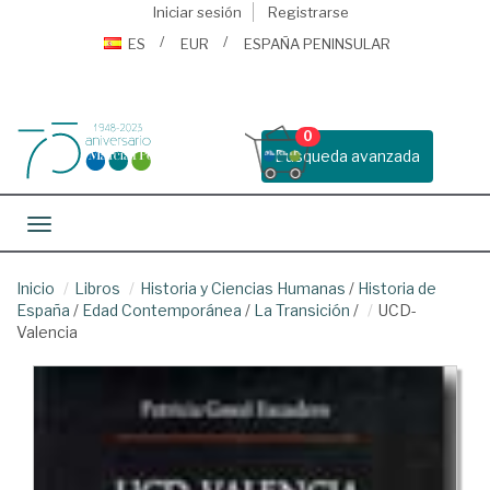
Iniciar sesión
Registrarse
ES
EUR
ESPAÑA PENINSULAR
0
Busqueda avanzada
Toggle navigation
Inicio
Libros
Historia y Ciencias Humanas
/
Historia de
España
/
Edad Contemporánea
/
La Transición
/
UCD-
Valencia