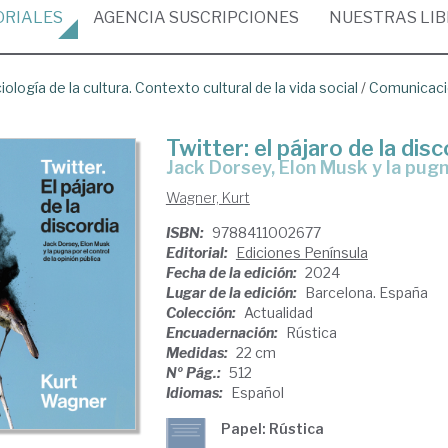
ORIALES
AGENCIA
SUSCRIPCIONES
NUESTRAS
LI
iología de la cultura. Contexto cultural de la vida social
/
Comunicació
Twitter: el pájaro de la disc
Jack Dorsey, Elon Musk y la pugn
Wagner, Kurt
ISBN:
9788411002677
Editorial:
Ediciones Península
Fecha de la edición:
2024
Lugar de la edición:
Barcelona. España
Colección:
Actualidad
Encuadernación:
Rústica
Medidas:
22 cm
Nº Pág.:
512
Idiomas:
Español
Papel: Rústica