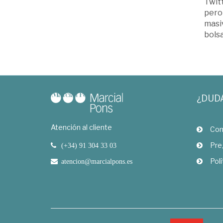
Twitt
pero
masiv
bolsa
¿DUD
Atención al cliente
Com
Pre
(+34) 91 304 33 03
Polí
atencion@marcialpons.es