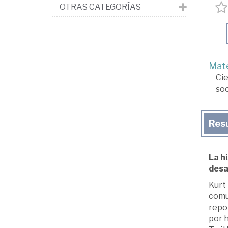
OTRAS CATEGORÍAS
Mate
Cie
soc
Res
La h
desa
Kurt
comu
repor
por h