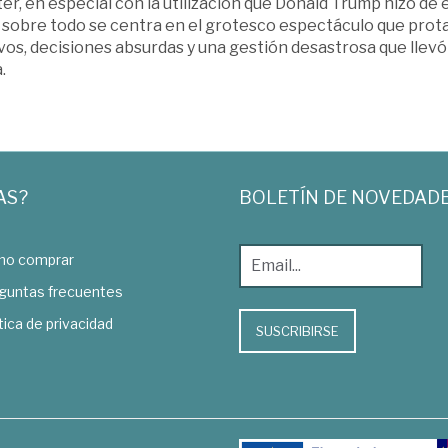
er, en especial con la utilización que Donald Trump hizo de e
 sobre todo se centra en el grotesco espectáculo que prota
os, decisiones absurdas y una gestión desastrosa que llevó
.
AS?
BOLETÍN DE NOVEDAD
o comprar
guntas frecuentes
tica de privacidad
SUSCRIBIRSE