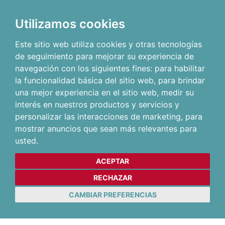
Utilizamos cookies
Este sitio web utiliza cookies y otras tecnologías
de seguimiento para mejorar su experiencia de
navegación con los siguientes fines:
para habilitar
la funcionalidad básica del sitio web
,
para brindar
una mejor experiencia en el sitio web
,
medir su
interés en nuestros productos y servicios y
personalizar las interacciones de marketing
,
para
mostrar anuncios que sean más relevantes para
usted
.
ACEPTAR
RECHAZAR
CAMBIAR PREFERENCIAS