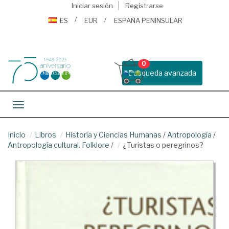
Iniciar sesión
Registrarse
ES
EUR
ESPAÑA PENINSULAR
0
Busqueda avanzada
Toggle navigation
Inicio
Libros
Historia y Ciencias Humanas
/
Antropología
/
Antropología cultural. Folklore
/
¿Turistas o peregrinos?