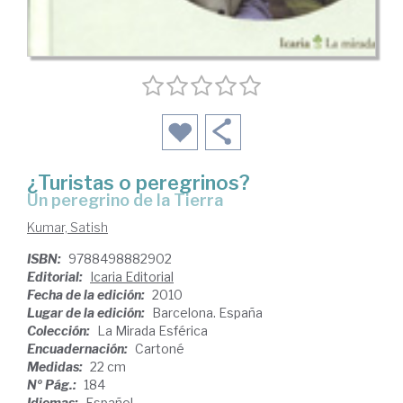
¿Turistas o peregrinos?
un peregrino de la Tierra
Kumar, Satish
ISBN:
9788498882902
Editorial:
Icaria Editorial
Fecha de la edición:
2010
Lugar de la edición:
Barcelona. España
Colección:
La Mirada Esférica
Encuadernación:
Cartoné
Medidas:
22 cm
Nº Pág.:
184
Idiomas:
Español