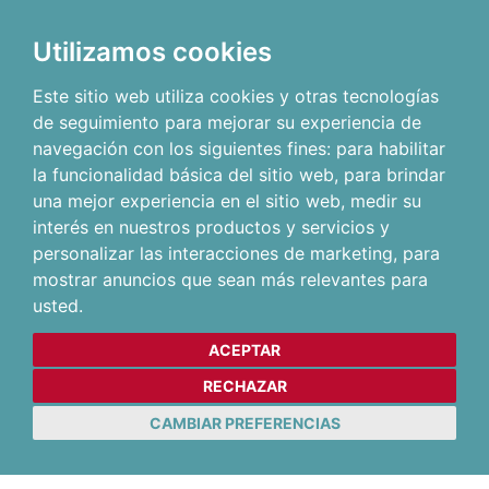
Utilizamos cookies
Este sitio web utiliza cookies y otras tecnologías
de seguimiento para mejorar su experiencia de
navegación con los siguientes fines:
para habilitar
la funcionalidad básica del sitio web
,
para brindar
una mejor experiencia en el sitio web
,
medir su
interés en nuestros productos y servicios y
personalizar las interacciones de marketing
,
para
mostrar anuncios que sean más relevantes para
usted
.
ACEPTAR
RECHAZAR
CAMBIAR PREFERENCIAS