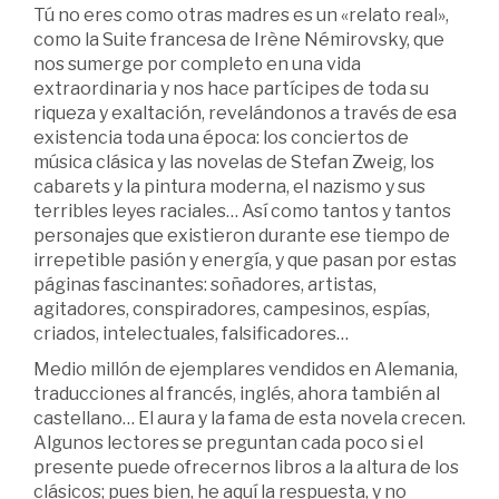
Tú no eres como otras madres es un «relato real»,
como la Suite francesa de Irène Némirovsky, que
nos sumerge por completo en una vida
extraordinaria y nos hace partícipes de toda su
riqueza y exaltación, revelándonos a través de esa
existencia toda una época: los conciertos de
música clásica y las novelas de Stefan Zweig, los
cabarets y la pintura moderna, el nazismo y sus
terribles leyes raciales… Así como tantos y tantos
personajes que existieron durante ese tiempo de
irrepetible pasión y energía, y que pasan por estas
páginas fascinantes: soñado­res, artistas,
agitadores, conspiradores, campesi­nos, espías,
criados, intelectuales, falsificadores…
Medio millón de ejemplares vendidos en Alema­nia,
traducciones al francés, inglés, ahora también al
castellano… El aura y la fama de esta novela crecen.
Algunos lectores se preguntan cada poco si el
presente puede ofrecernos libros a la altura de los
clásicos; pues bien, he aquí la respuesta, y no