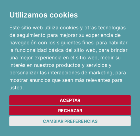
Utilizamos cookies
Este sitio web utiliza cookies y otras tecnologías
de seguimiento para mejorar su experiencia de
navegación con los siguientes fines:
para habilitar
la funcionalidad básica del sitio web
,
para brindar
una mejor experiencia en el sitio web
,
medir su
interés en nuestros productos y servicios y
personalizar las interacciones de marketing
,
para
mostrar anuncios que sean más relevantes para
usted
.
ACEPTAR
RECHAZAR
CAMBIAR PREFERENCIAS