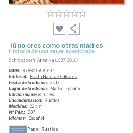
Tú no eres como otras madres
historia de una mujer apasionada
Schrobsdorff, Angelika (1927-2016)
ISBN:
9788416544134
Editorial:
Errata Naturae Editores
Fecha de la edición:
2017
Lugar de la edición:
Madrid. España
Edición número:
11ª ed.
Encuadernación:
Rústica
Medidas:
22 cm
Nº Pág.:
587
Idiomas:
Español
Papel: Rústica