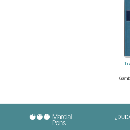
Tr
Gamb
¿DUD