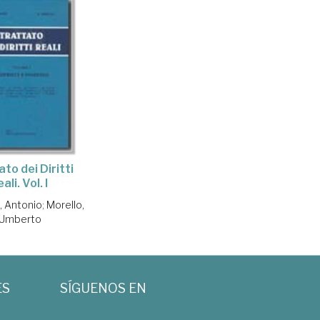
to dei Diritti
eali. Vol. I
 Antonio
;
Morello,
Umberto
ES
SÍGUENOS EN