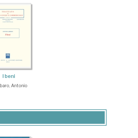
I beni
aro, Antonio