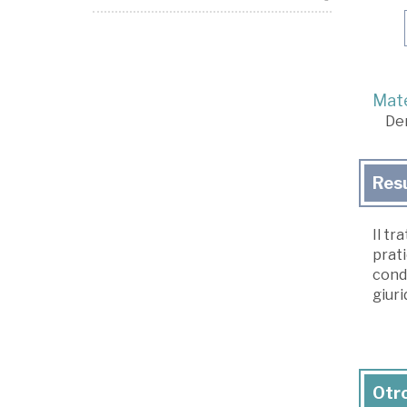
Mate
De
Res
Il tr
prati
condo
giuri
Otro