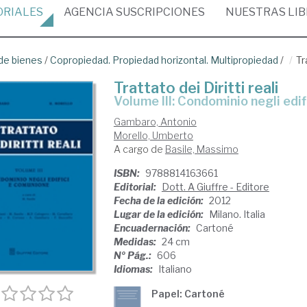
ORIALES
AGENCIA
SUSCRIPCIONES
NUESTRAS
LI
de bienes
/
Copropiedad. Propiedad horizontal. Multipropiedad
/
Tr
Trattato dei Diritti reali
Volume III: Condominio negli edi
Gambaro, Antonio
Morello, Umberto
A cargo de
Basile, Massimo
ISBN:
9788814163661
Editorial:
Dott. A Giuffre - Editore
Fecha de la edición:
2012
Lugar de la edición:
Milano. Italia
Encuadernación:
Cartoné
Medidas:
24 cm
Nº Pág.:
606
Idiomas:
Italiano
Papel: Cartoné