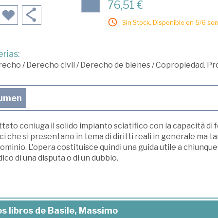
76,51 €
Sin Stock. Disponible en 5/6 se
rias:
recho
/
Derecho civil
/
Derecho de bienes
/
Copropiedad. Pro
umen
attato coniuga il solido impianto sciatifico con la capacità di 
ci che si presentano in tema di diritti reali in generale ma t
minio. L'opera costituisce quindi una guida utile a chiunq
dico di una disputa o di un dubbio.
s libros de Basile, Massimo