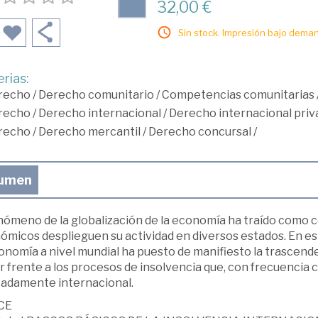
32,00 €
Sin stock. Impresión bajo deman
rias:
recho
/
Derecho comunitario
/
Competencias comunitarias
recho
/
Derecho internacional
/
Derecho internacional priv
recho
/
Derecho mercantil
/
Derecho concursal
/
umen
enómeno de la globalización de la economía ha traído como
ómicos desplieguen su actividad en diversos estados. En est
conomía a nivel mundial ha puesto de manifiesto la trascen
r frente a los procesos de insolvencia que, con frecuencia 
adamente internacional.
CE