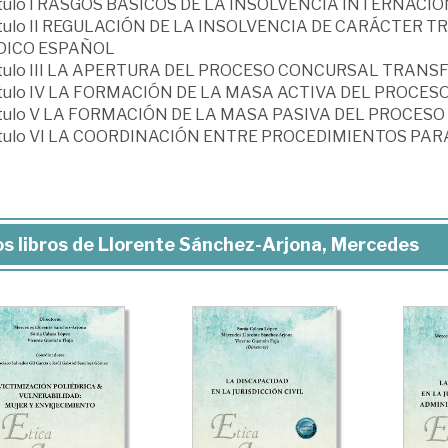
tulo I RASGOS BÁSICOS DE LA INSOLVENCIA INTERNAC
tulo II REGULACIÓN DE LA INSOLVENCIA DE CARÁCTER
DICO ESPAÑOL
tulo III LA APERTURA DEL PROCESO CONCURSAL TRAN
tulo IV LA FORMACIÓN DE LA MASA ACTIVA DEL PROC
tulo V LA FORMACIÓN DE LA MASA PASIVA DEL PROCE
tulo VI LA COORDINACIÓN ENTRE PROCEDIMIENTOS PAR
s libros de Llorente Sánchez-Arjona, Mercedes