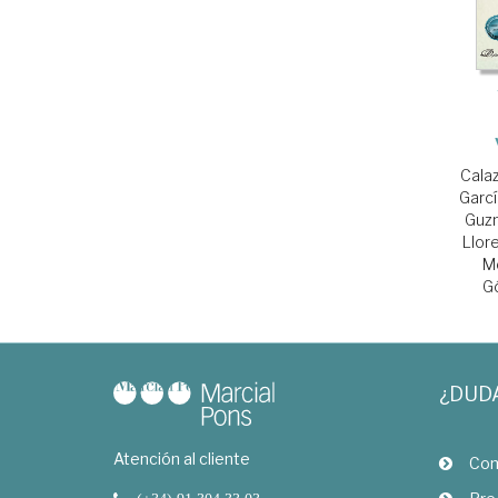
Calaz
Garcí
Guzm
Llor
M
G
¿DUD
Atención al cliente
Com