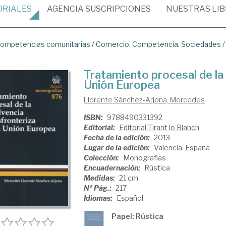
ORIALES
AGENCIA
SUSCRIPCIONES
NUESTRAS
LI
ompetencias comunitarias
/
Comercio. Competencia. Sociedades
Tratamiento procesal de la 
Unión Europea
Llorente Sánchez-Arjona, Mercedes
ISBN:
9788490331392
Editorial:
Editorial Tirant lo Blanch
Fecha de la edición:
2013
Lugar de la edición:
Valencia. España
Colección:
Monografías
Encuadernación:
Rústica
Medidas:
21 cm
Nº Pág.:
217
Idiomas:
Español
Papel: Rústica