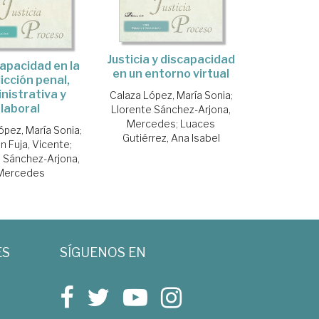
Justicia y discapacidad
capacidad en la
en un entorno virtual
dicción penal,
nistrativa y
Calaza López, María Sonia
;
laboral
Llorente Sánchez-Arjona,
Mercedes
;
Luaces
ópez, María Sonia
;
Gutiérrez, Ana Isabel
 Fuja, Vicente
;
e Sánchez-Arjona,
Mercedes
ES
SÍGUENOS EN