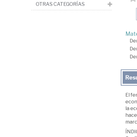
OTRAS CATEGORÍAS
Mate
De
De
De
Res
El f
econ
la e
hace
marc
ÍNDI