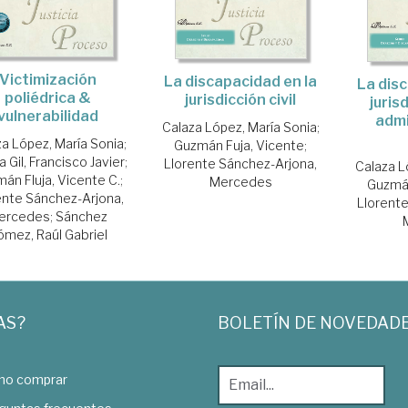
Victimización
La discapacidad en la
La dis
poliédrica &
jurisdicción civil
juris
vulnerabilidad
admi
Calaza López, María Sonia
;
a López, María Sonia
;
Guzmán Fuja, Vicente
;
a Gil, Francisco Javier
;
Llorente Sánchez-Arjona,
Calaza L
án Fluja, Vicente C.
;
Mercedes
Guzmán
ente Sánchez-Arjona,
Llorent
ercedes
;
Sánchez
ómez, Raúl Gabriel
AS?
BOLETÍN DE NOVEDAD
o comprar