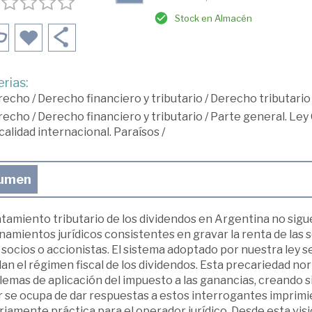
Stock en Almacén
rias:
recho
/
Derecho financiero y tributario
/
Derecho tributario
recho
/
Derecho financiero y tributario
/
Parte general. Ley 
calidad internacional. Paraísos
/
umen
atamiento tributario de los dividendos en Argentina no sigue
amientos jurídicos consistentes en gravar la renta de las s
s socios o accionistas. El sistema adoptado por nuestra le
lan el régimen fiscal de los dividendos. Esta precariedad 
emas de aplicación del impuesto a las ganancias, creando s
r se ocupa de dar respuestas a estos interrogantes imprimi
iamente práctica para el operador jurídico. Desde esta visió