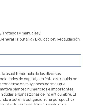
/
Tratados y manuales
/
General Tributaria
/
Liquidación. Recaudación.
 la usual tendencia de los diversos
ociedades de capital, sea ésta distribuida no
y se condensa en muy pocas normas que
normativa plantea numerosos e importantes
in dudas algunas zonas de incertidumbre. El
endo a esta investigación una perspectiva
n, el autor concentra su trabajo en la