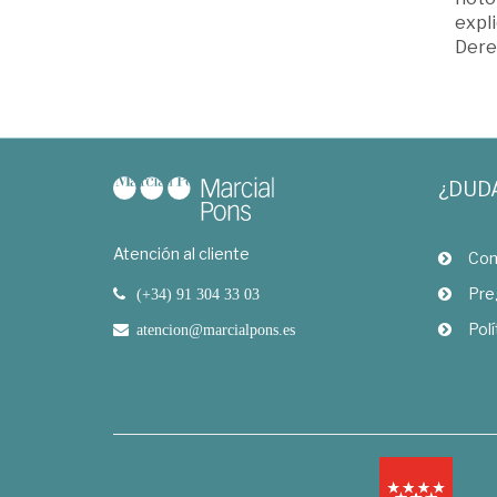
expli
Dere
¿DUD
Atención al cliente
Com
Pre
(+34) 91 304 33 03
Polí
atencion@marcialpons.es