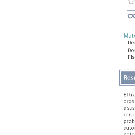
Mate
De
De
Fis
Res
El tr
orden
a su
regu
probl
auto
notor