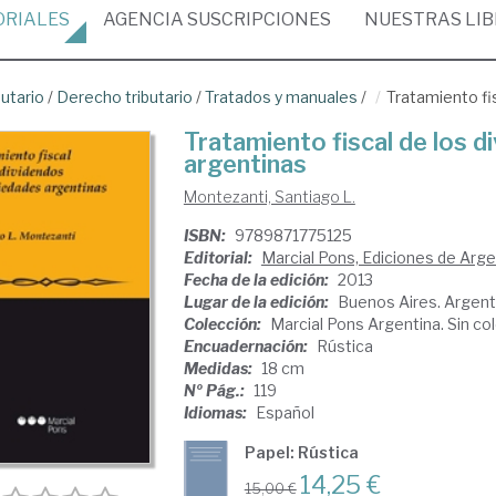
ORIALES
AGENCIA
SUSCRIPCIONES
NUESTRAS
LI
butario
/
Derecho tributario
/
Tratados y manuales
/
Tratamiento fi
Tratamiento fiscal de los 
argentinas
Montezanti, Santiago L.
ISBN:
9789871775125
Editorial:
Marcial Pons, Ediciones de Arge
Fecha de la edición:
2013
Lugar de la edición:
Buenos Aires. Argent
Colección:
Marcial Pons Argentina. Sin co
Encuadernación:
Rústica
Medidas:
18 cm
Nº Pág.:
119
Idiomas:
Español
Papel: Rústica
14,25 €
15,00 €