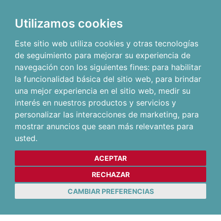
Utilizamos cookies
Este sitio web utiliza cookies y otras tecnologías
de seguimiento para mejorar su experiencia de
navegación con los siguientes fines:
para habilitar
la funcionalidad básica del sitio web
,
para brindar
una mejor experiencia en el sitio web
,
medir su
interés en nuestros productos y servicios y
personalizar las interacciones de marketing
,
para
mostrar anuncios que sean más relevantes para
usted
.
ACEPTAR
RECHAZAR
CAMBIAR PREFERENCIAS