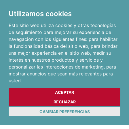
Utilizamos cookies
Este sitio web utiliza cookies y otras tecnologías
de seguimiento para mejorar su experiencia de
navegación con los siguientes fines:
para habilitar
la funcionalidad básica del sitio web
,
para brindar
una mejor experiencia en el sitio web
,
medir su
interés en nuestros productos y servicios y
personalizar las interacciones de marketing
,
para
mostrar anuncios que sean más relevantes para
usted
.
ACEPTAR
RECHAZAR
CAMBIAR PREFERENCIAS