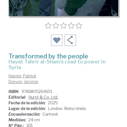
Transformed by the people
Hayat Tahrir al-Sham's road to power in
Syria
Haenni, Patrick
Drevon, Jerome
ISBN:
9781805264101
Editorial:
Hurst & Co. Ltd.
Fecha de la edición:
2025
Lugar de la edición:
London. Reino Unido
Encuadernación:
Cartoné
Medidas:
24 cm
Nº Pág.:
331