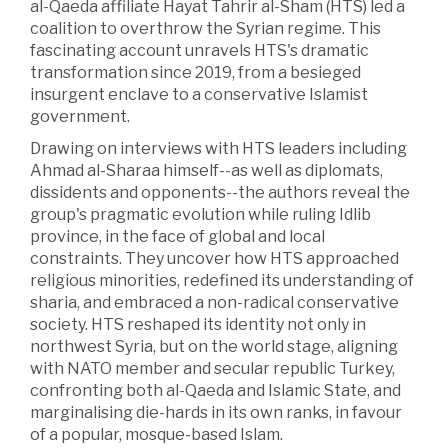
al-Qaeda affiliate Hayat Tahrir al-Sham (HTS) led a
coalition to overthrow the Syrian regime. This
fascinating account unravels HTS's dramatic
transformation since 2019, from a besieged
insurgent enclave to a conservative Islamist
government.
Drawing on interviews with HTS leaders including
Ahmad al-Sharaa himself--as well as diplomats,
dissidents and opponents--the authors reveal the
group's pragmatic evolution while ruling Idlib
province, in the face of global and local
constraints. They uncover how HTS approached
religious minorities, redefined its understanding of
sharia, and embraced a non-radical conservative
society. HTS reshaped its identity not only in
northwest Syria, but on the world stage, aligning
with NATO member and secular republic Turkey,
confronting both al-Qaeda and Islamic State, and
marginalising die-hards in its own ranks, in favour
of a popular, mosque-based Islam.