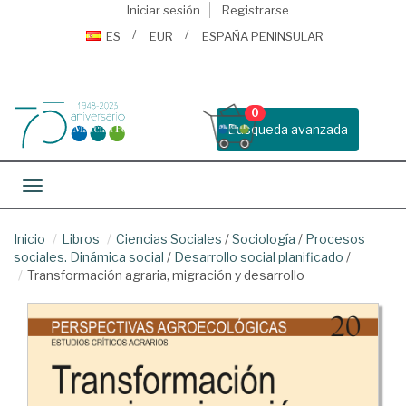
Iniciar sesión
Registrarse
ES
EUR
ESPAÑA PENINSULAR
0
Busqueda avanzada
Toggle navigation
Inicio
Libros
Ciencias Sociales
/
Sociología
/
Procesos
sociales. Dinámica social
/
Desarrollo social planificado
/
Transformación agraria, migración y desarrollo