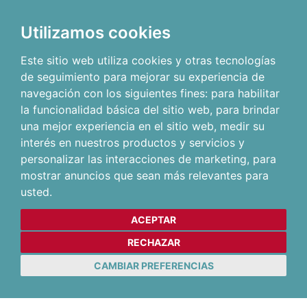
Utilizamos cookies
Este sitio web utiliza cookies y otras tecnologías
de seguimiento para mejorar su experiencia de
navegación con los siguientes fines:
para habilitar
la funcionalidad básica del sitio web
,
para brindar
una mejor experiencia en el sitio web
,
medir su
interés en nuestros productos y servicios y
personalizar las interacciones de marketing
,
para
mostrar anuncios que sean más relevantes para
usted
.
ACEPTAR
RECHAZAR
CAMBIAR PREFERENCIAS