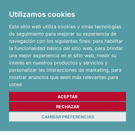
Utilizamos cookies
Este sitio web utiliza cookies y otras tecnologías
de seguimiento para mejorar su experiencia de
navegación con los siguientes fines:
para habilitar
la funcionalidad básica del sitio web
,
para brindar
una mejor experiencia en el sitio web
,
medir su
interés en nuestros productos y servicios y
personalizar las interacciones de marketing
,
para
mostrar anuncios que sean más relevantes para
usted
.
ACEPTAR
RECHAZAR
CAMBIAR PREFERENCIAS