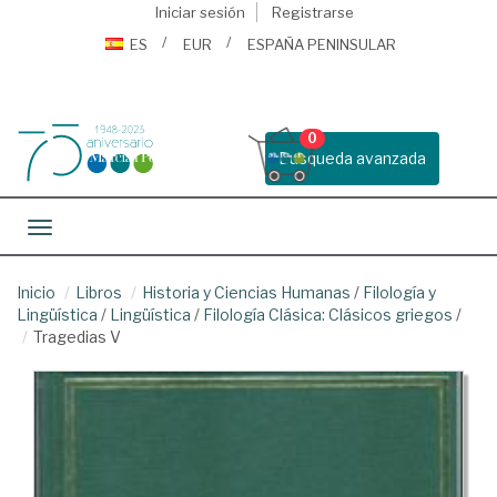
Iniciar sesión
Registrarse
ES
EUR
ESPAÑA PENINSULAR
0
Busqueda avanzada
Toggle navigation
Inicio
Libros
Historia y Ciencias Humanas
/
Filología y
Lingüística
/
Lingüística
/
Filología Clásica: Clásicos griegos
/
Tragedias V