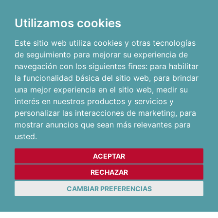
Utilizamos cookies
Este sitio web utiliza cookies y otras tecnologías
de seguimiento para mejorar su experiencia de
navegación con los siguientes fines:
para habilitar
la funcionalidad básica del sitio web
,
para brindar
una mejor experiencia en el sitio web
,
medir su
interés en nuestros productos y servicios y
personalizar las interacciones de marketing
,
para
mostrar anuncios que sean más relevantes para
usted
.
ACEPTAR
RECHAZAR
CAMBIAR PREFERENCIAS