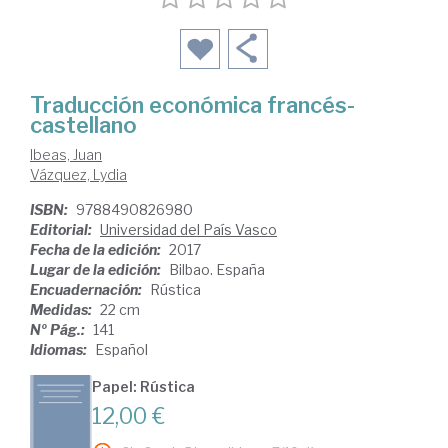
Traducción económica francés-
castellano
Ibeas, Juan
Vázquez, Lydia
ISBN:
9788490826980
Editorial:
Universidad del País Vasco
Fecha de la edición:
2017
Lugar de la edición:
Bilbao. España
Encuadernación:
Rústica
Medidas:
22 cm
Nº Pág.:
141
Idiomas:
Español
Papel: Rústica
12,00 €