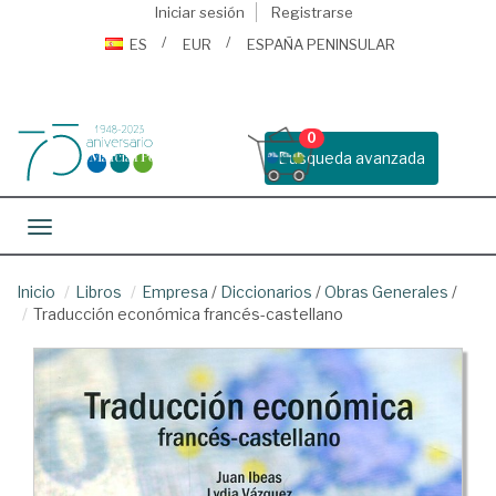
Iniciar sesión
Registrarse
ES
EUR
ESPAÑA PENINSULAR
0
Busqueda avanzada
Toggle navigation
Inicio
Libros
Empresa
/
Diccionarios
/
Obras Generales
/
Traducción económica francés-castellano