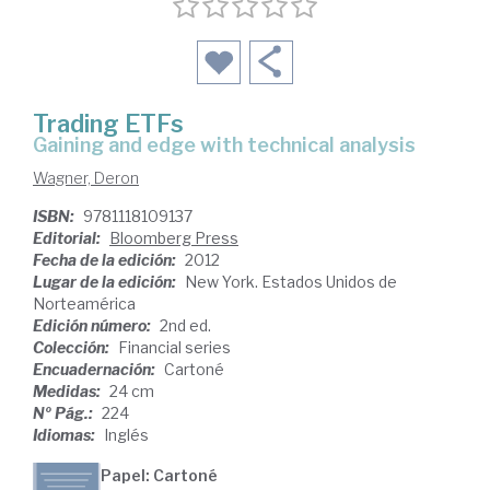
Trading ETFs
gaining and edge with technical analysis
Wagner, Deron
ISBN:
9781118109137
Editorial:
Bloomberg Press
Fecha de la edición:
2012
Lugar de la edición:
New York. Estados Unidos de
Norteamérica
Edición número:
2nd ed.
Colección:
Financial series
Encuadernación:
Cartoné
Medidas:
24 cm
Nº Pág.:
224
Idiomas:
Inglés
Papel: Cartoné