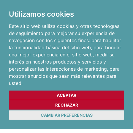
Utilizamos cookies
Este sitio web utiliza cookies y otras tecnologías
de seguimiento para mejorar su experiencia de
navegación con los siguientes fines:
para habilitar
la funcionalidad básica del sitio web
,
para brindar
una mejor experiencia en el sitio web
,
medir su
interés en nuestros productos y servicios y
personalizar las interacciones de marketing
,
para
mostrar anuncios que sean más relevantes para
usted
.
ACEPTAR
RECHAZAR
CAMBIAR PREFERENCIAS