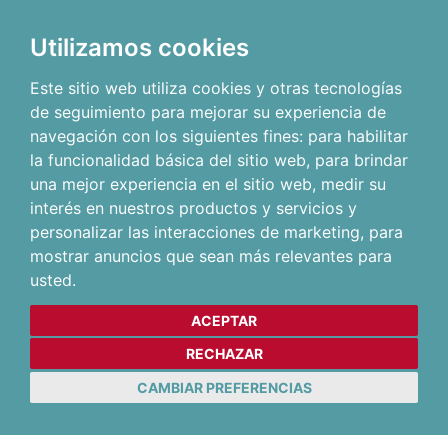
Utilizamos cookies
Este sitio web utiliza cookies y otras tecnologías
de seguimiento para mejorar su experiencia de
navegación con los siguientes fines:
para habilitar
la funcionalidad básica del sitio web
,
para brindar
una mejor experiencia en el sitio web
,
medir su
interés en nuestros productos y servicios y
personalizar las interacciones de marketing
,
para
mostrar anuncios que sean más relevantes para
usted
.
ACEPTAR
RECHAZAR
CAMBIAR PREFERENCIAS