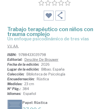
Trabajo terapéutico con niños con
trauma complejo
Un enfoque psicodinámico de tres vías
VV. AA.
ISBN:
9788433039798
Editorial:
Desclée De Brouwer
Fecha de la edición:
2026
Lugar de la edición:
Bilbao. España
Colección:
Biblioteca de Psicología
Encuadernación:
Rústica
Medidas:
23 cm
Nº Pág.:
384
Idiomas:
Español
Papel: Rústica