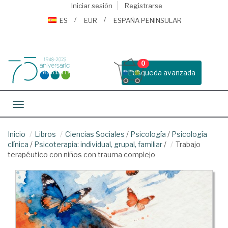
Iniciar sesión
Registrarse
ES
EUR
ESPAÑA PENINSULAR
0
Busqueda avanzada
Toggle navigation
Inicio
Libros
Ciencias Sociales
/
Psicología
/
Psicología
clínica
/
Psicoterapia: individual, grupal, familiar
/
Trabajo
terapéutico con niños con trauma complejo