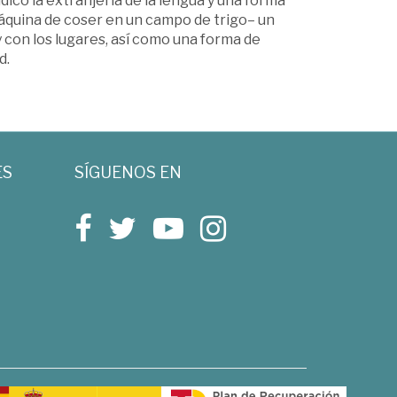
icó la extranjería de la lengua y una forma
áquina de coser en un campo de trigo– un
 con los lugares, así como una forma de
d.
ES
SÍGUENOS EN