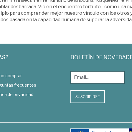
ter intrínsecamente humano de la locura, Tosquelles reivind
ablar desbarrada. Vio en el encuentro fortuito –como una m
ipio para comprender mejor nuestro vínculo con los otros y
ados basada en la capacidad humana de superar la adversida
AS?
BOLETÍN DE NOVEDAD
o comprar
guntas frecuentes
tica de privacidad
SUSCRIBIRSE