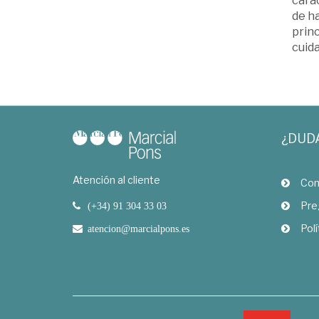
carác
de h
princ
cuid
¿DUD
Atención al cliente
Com
Pre
(+34) 91 304 33 03
Polí
atencion@marcialpons.es