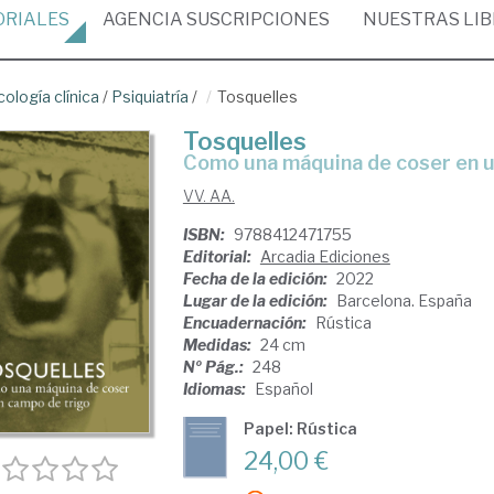
ORIALES
AGENCIA
SUSCRIPCIONES
NUESTRAS
LI
cología clínica
/
Psiquiatría
/
Tosquelles
Tosquelles
Como una máquina de coser en 
VV. AA.
ISBN:
9788412471755
Editorial:
Arcadia Ediciones
Fecha de la edición:
2022
Lugar de la edición:
Barcelona. España
Encuadernación:
Rústica
Medidas:
24 cm
Nº Pág.:
248
Idiomas:
Español
Papel: Rústica
24,00 €