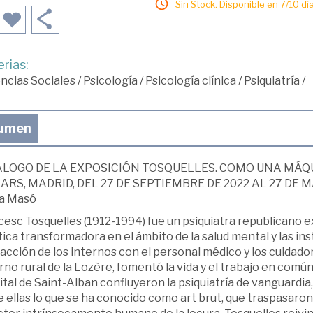
Sin Stock. Disponible en 7/10 día
rias:
ncias Sociales
/
Psicología
/
Psicología clínica
/
Psiquiatría
/
umen
LOGO DE LA EXPOSICIÓN TOSQUELLES. COMO UNA MÁQU
RS, MADRID, DEL 27 DE SEPTIEMBRE DE 2022 AL 27 DE MAR
a Masó
esc Tosquelles (1912-1994) fue un psiquiatra republicano ex
ica transformadora en el ámbito de la salud mental y las inst
acción de los internos con el personal médico y los cuidadore
no rural de la Lozère, fomentó la vida y el trabajo en común
tal de Saint-Alban confluyeron la psiquiatría de vanguardia,
 ellas lo que se ha conocido como art brut, que traspasaron