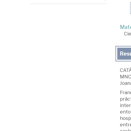
Mate
Cie
Res
CATÁ
MNCA
Joan
Franc
práct
inter
entor
hospi
entre