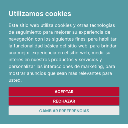
Utilizamos cookies
Este sitio web utiliza cookies y otras tecnologías
de seguimiento para mejorar su experiencia de
navegación con los siguientes fines:
para habilitar
la funcionalidad básica del sitio web
,
para brindar
una mejor experiencia en el sitio web
,
medir su
interés en nuestros productos y servicios y
personalizar las interacciones de marketing
,
para
mostrar anuncios que sean más relevantes para
usted
.
ACEPTAR
RECHAZAR
CAMBIAR PREFERENCIAS