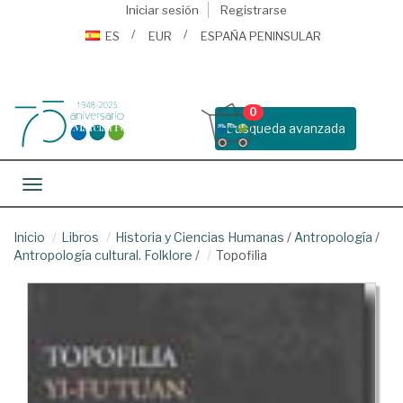
Iniciar sesión
Registrarse
ES
EUR
ESPAÑA PENINSULAR
0
Busqueda avanzada
Toggle navigation
Inicio
Libros
Historia y Ciencias Humanas
/
Antropología
/
Antropología cultural. Folklore
/
Topofilia