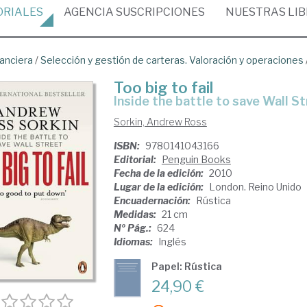
ORIALES
AGENCIA
SUSCRIPCIONES
NUESTRAS
LI
nanciera
/
Selección y gestión de carteras. Valoración y operaciones
Too big to fail
inside the battle to save Wall S
Sorkin, Andrew Ross
ISBN:
9780141043166
Editorial:
Penguin Books
Fecha de la edición:
2010
Lugar de la edición:
London. Reino Unido
Encuadernación:
Rústica
Medidas:
21 cm
Nº Pág.:
624
Idiomas:
Inglés
Papel: Rústica
24,90 €