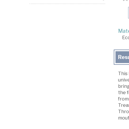
Mate
Ec
Res
This
unive
bring
the f
from 
Trea
Throu
mouth