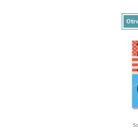
Otro
So