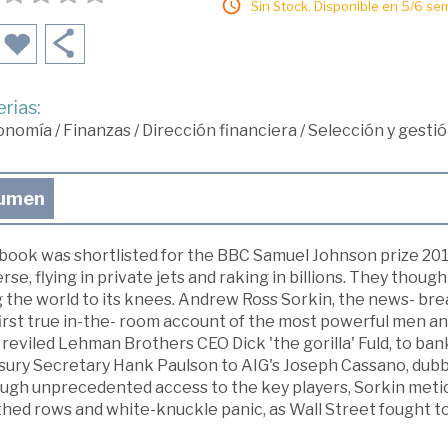
Sin Stock. Disponible en 5/6 se
rias:
onomía
/
Finanzas
/
Dirección financiera
/
Selección y gestió
umen
 book was shortlisted for the BBC Samuel Johnson prize 201
rse, flying in private jets and raking in billions. They though
 the world to its knees. Andrew Ross Sorkin, the news- bre
irst true in-the- room account of the most powerful men an
reviled Lehman Brothers CEO Dick 'the gorilla' Fuld, to ban
sury Secretary Hank Paulson to AIG's Joseph Cassano, dub
gh unprecedented access to the key players, Sorkin meticul
ed rows and white-knuckle panic, as Wall Street fought to 