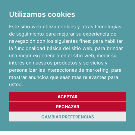
Utilizamos cookies
Este sitio web utiliza cookies y otras tecnologías
de seguimiento para mejorar su experiencia de
navegación con los siguientes fines:
para habilitar
la funcionalidad básica del sitio web
,
para brindar
una mejor experiencia en el sitio web
,
medir su
interés en nuestros productos y servicios y
personalizar las interacciones de marketing
,
para
mostrar anuncios que sean más relevantes para
usted
.
ACEPTAR
RECHAZAR
CAMBIAR PREFERENCIAS