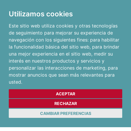
Utilizamos cookies
Este sitio web utiliza cookies y otras tecnologías
de seguimiento para mejorar su experiencia de
navegación con los siguientes fines:
para habilitar
la funcionalidad básica del sitio web
,
para brindar
una mejor experiencia en el sitio web
,
medir su
interés en nuestros productos y servicios y
personalizar las interacciones de marketing
,
para
mostrar anuncios que sean más relevantes para
usted
.
ACEPTAR
RECHAZAR
CAMBIAR PREFERENCIAS