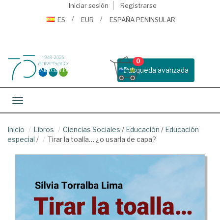
Iniciar sesión
Registrarse
ES
EUR
ESPAÑA PENINSULAR
0
Busqueda avanzada
Toggle navigation
Inicio
Libros
Ciencias Sociales
/
Educación
/
Educación
especial
/
Tirar la toalla… ¿o usarla de capa?