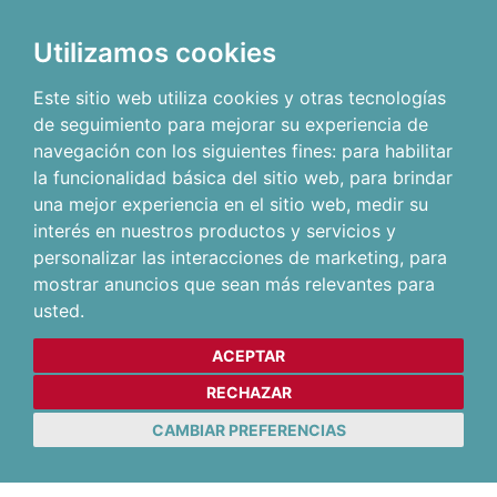
Utilizamos cookies
Este sitio web utiliza cookies y otras tecnologías
de seguimiento para mejorar su experiencia de
navegación con los siguientes fines:
para habilitar
la funcionalidad básica del sitio web
,
para brindar
una mejor experiencia en el sitio web
,
medir su
interés en nuestros productos y servicios y
personalizar las interacciones de marketing
,
para
mostrar anuncios que sean más relevantes para
usted
.
ACEPTAR
RECHAZAR
CAMBIAR PREFERENCIAS