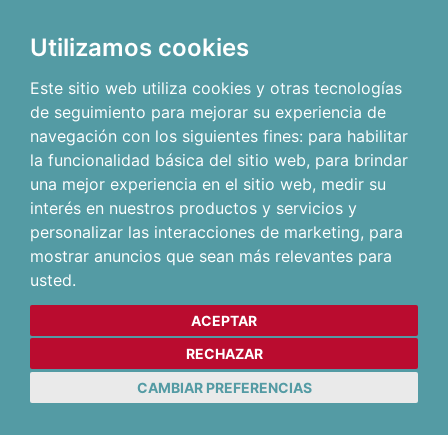
Utilizamos cookies
Este sitio web utiliza cookies y otras tecnologías
de seguimiento para mejorar su experiencia de
navegación con los siguientes fines:
para habilitar
la funcionalidad básica del sitio web
,
para brindar
una mejor experiencia en el sitio web
,
medir su
interés en nuestros productos y servicios y
personalizar las interacciones de marketing
,
para
mostrar anuncios que sean más relevantes para
usted
.
ACEPTAR
RECHAZAR
CAMBIAR PREFERENCIAS