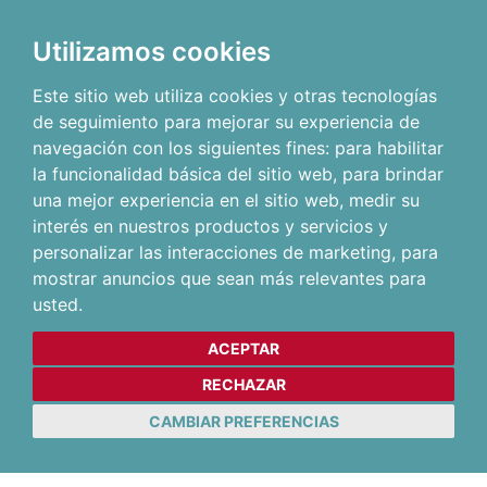
Utilizamos cookies
Este sitio web utiliza cookies y otras tecnologías
de seguimiento para mejorar su experiencia de
navegación con los siguientes fines:
para habilitar
la funcionalidad básica del sitio web
,
para brindar
una mejor experiencia en el sitio web
,
medir su
interés en nuestros productos y servicios y
personalizar las interacciones de marketing
,
para
mostrar anuncios que sean más relevantes para
usted
.
ACEPTAR
RECHAZAR
CAMBIAR PREFERENCIAS