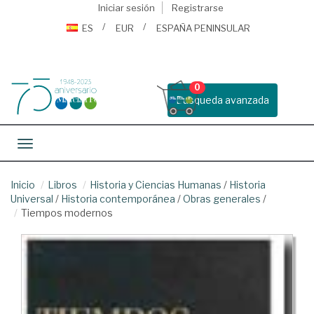
Iniciar sesión
Registrarse
ES
EUR
ESPAÑA PENINSULAR
0
Busqueda avanzada
Toggle navigation
Inicio
Libros
Historia y Ciencias Humanas
/
Historia
Universal
/
Historia contemporánea
/
Obras generales
/
Tiempos modernos