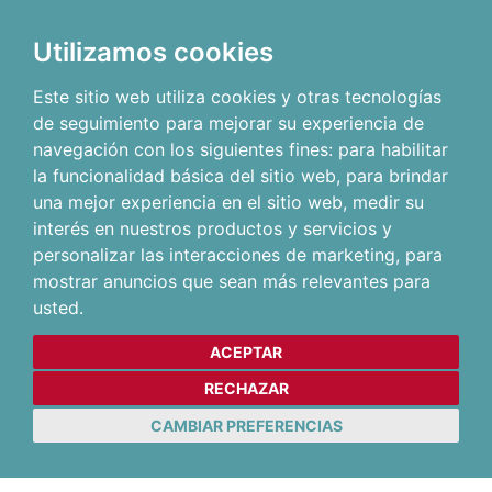
Utilizamos cookies
Este sitio web utiliza cookies y otras tecnologías
de seguimiento para mejorar su experiencia de
navegación con los siguientes fines:
para habilitar
la funcionalidad básica del sitio web
,
para brindar
una mejor experiencia en el sitio web
,
medir su
interés en nuestros productos y servicios y
personalizar las interacciones de marketing
,
para
mostrar anuncios que sean más relevantes para
usted
.
ACEPTAR
RECHAZAR
CAMBIAR PREFERENCIAS