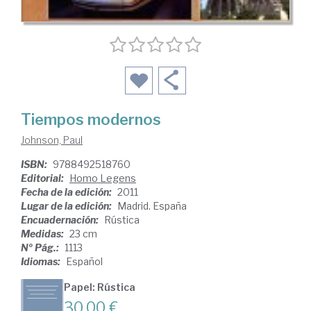
Tiempos modernos
Johnson, Paul
ISBN:
9788492518760
Editorial:
Homo Legens
Fecha de la edición:
2011
Lugar de la edición:
Madrid. España
Encuadernación:
Rústica
Medidas:
23 cm
Nº Pág.:
1113
Idiomas:
Español
Papel: Rústica
30,00 €