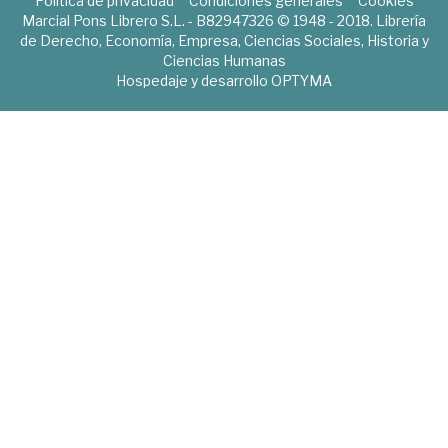
Política de privacidad
Condiciones generales
Cookies
Marcial Pons Librero S.L. - B82947326 © 1948 - 2018. Librería
de Derecho, Economía, Empresa, Ciencias Sociales, Historia y
Ciencias Humanas
Hospedaje y desarrollo
OPTYMA