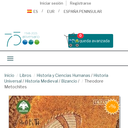
Iniciar sesión
Registrarse
ES
EUR
ESPAÑA PENINSULAR
0
Busqueda avanzada
Toggle navigation
Inicio
Libros
Historia y Ciencias Humanas
/
Historia
Universal
/
Historia Medieval
/
Bizancio
/
Theodore
Metochites