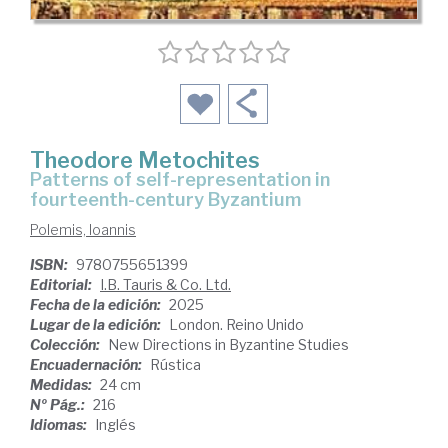
Theodore Metochites
patterns of self-representation in
fourteenth-century Byzantium
Polemis, Ioannis
ISBN:
9780755651399
Editorial:
I.B. Tauris & Co. Ltd.
Fecha de la edición:
2025
Lugar de la edición:
London. Reino Unido
Colección:
New Directions in Byzantine Studies
Encuadernación:
Rústica
Medidas:
24 cm
Nº Pág.:
216
Idiomas:
Inglés