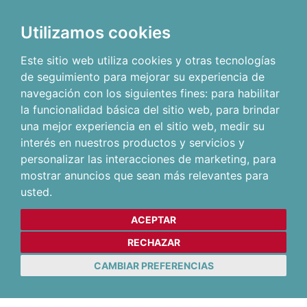
Utilizamos cookies
Este sitio web utiliza cookies y otras tecnologías
de seguimiento para mejorar su experiencia de
navegación con los siguientes fines:
para habilitar
la funcionalidad básica del sitio web
,
para brindar
una mejor experiencia en el sitio web
,
medir su
interés en nuestros productos y servicios y
personalizar las interacciones de marketing
,
para
mostrar anuncios que sean más relevantes para
usted
.
ACEPTAR
RECHAZAR
CAMBIAR PREFERENCIAS