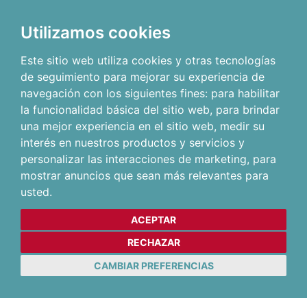
Utilizamos cookies
Este sitio web utiliza cookies y otras tecnologías
de seguimiento para mejorar su experiencia de
navegación con los siguientes fines:
para habilitar
la funcionalidad básica del sitio web
,
para brindar
una mejor experiencia en el sitio web
,
medir su
interés en nuestros productos y servicios y
personalizar las interacciones de marketing
,
para
mostrar anuncios que sean más relevantes para
usted
.
ACEPTAR
RECHAZAR
CAMBIAR PREFERENCIAS