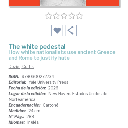
The white pedestal
how white nationalists use ancient Greece
and Rome to justify hate
Dozier, Curtis
ISBN:
9780300272734
Editorial:
Yale University Press
Fecha de la edición:
2026
Lugar de la edición:
New Haven. Estados Unidos de
Norteamérica
Encuadernación:
Cartoné
Medidas:
24 cm
Nº Pág.:
288
Idiomas:
Inglés