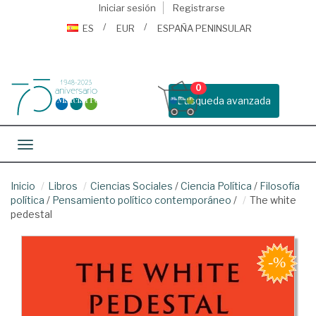
Iniciar sesión
Registrarse
ES
EUR
ESPAÑA PENINSULAR
0
Busqueda avanzada
Toggle navigation
Inicio
Libros
Ciencias Sociales
/
Ciencia Política
/
Filosofía
política
/
Pensamiento político contemporáneo
/
The white
pedestal