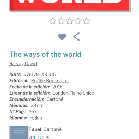
The ways of the world
Harvey, David
ISBN:
9781781255315
Editorial:
Profile Books Ltd.
Fecha de la edición:
2016
Lugar de la edición:
London. Reino Unido
Encuadernación:
Cartoné
Medidas:
23 cm
Nº Pág.:
367
Idiomas:
Inglés
Papel: Cartoné
41,61 €