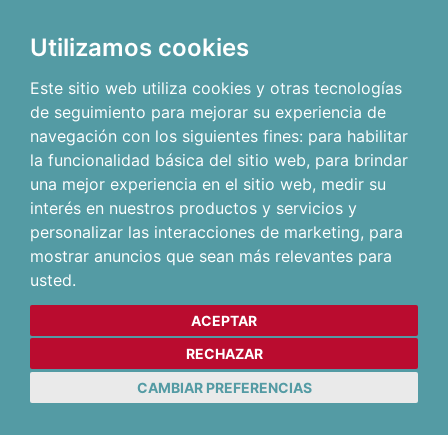
Utilizamos cookies
Este sitio web utiliza cookies y otras tecnologías
de seguimiento para mejorar su experiencia de
navegación con los siguientes fines:
para habilitar
la funcionalidad básica del sitio web
,
para brindar
una mejor experiencia en el sitio web
,
medir su
interés en nuestros productos y servicios y
personalizar las interacciones de marketing
,
para
mostrar anuncios que sean más relevantes para
usted
.
ACEPTAR
RECHAZAR
CAMBIAR PREFERENCIAS