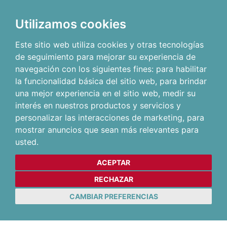
Utilizamos cookies
Este sitio web utiliza cookies y otras tecnologías
de seguimiento para mejorar su experiencia de
navegación con los siguientes fines:
para habilitar
la funcionalidad básica del sitio web
,
para brindar
una mejor experiencia en el sitio web
,
medir su
interés en nuestros productos y servicios y
personalizar las interacciones de marketing
,
para
mostrar anuncios que sean más relevantes para
usted
.
ACEPTAR
RECHAZAR
CAMBIAR PREFERENCIAS