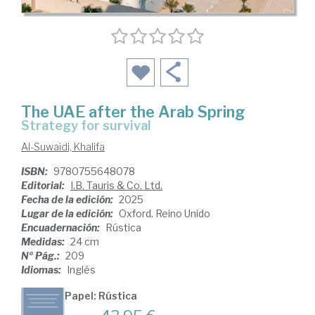
The UAE after the Arab Spring
strategy for survival
Al-Suwaidi, Khalifa
ISBN:
9780755648078
Editorial:
I.B. Tauris & Co. Ltd.
Fecha de la edición:
2025
Lugar de la edición:
Oxford. Reino Unido
Encuadernación:
Rústica
Medidas:
24 cm
Nº Pág.:
209
Idiomas:
Inglés
Papel: Rústica