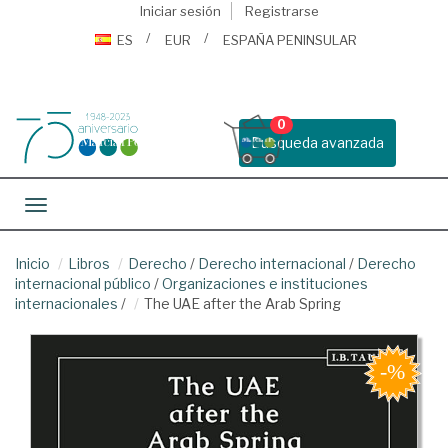
Iniciar sesión
Registrarse
ES
EUR
ESPAÑA PENINSULAR
0
Busqueda avanzada
Toggle navigation
Inicio
Libros
Derecho
/
Derecho internacional
/
Derecho
internacional público
/
Organizaciones e instituciones
internacionales
/
The UAE after the Arab Spring