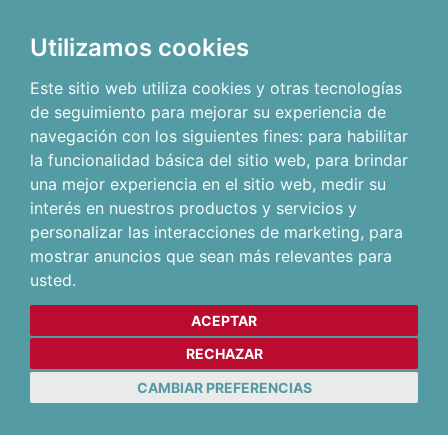
Utilizamos cookies
Este sitio web utiliza cookies y otras tecnologías
de seguimiento para mejorar su experiencia de
navegación con los siguientes fines:
para habilitar
la funcionalidad básica del sitio web
,
para brindar
una mejor experiencia en el sitio web
,
medir su
interés en nuestros productos y servicios y
personalizar las interacciones de marketing
,
para
mostrar anuncios que sean más relevantes para
usted
.
ACEPTAR
RECHAZAR
CAMBIAR PREFERENCIAS