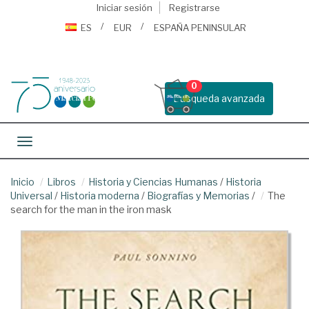
Iniciar sesión
Registrarse
ES
EUR
ESPAÑA PENINSULAR
0
Busqueda avanzada
Toggle navigation
Inicio
Libros
Historia y Ciencias Humanas
/
Historia
Universal
/
Historia moderna
/
Biografías y Memorias
/
The
search for the man in the iron mask