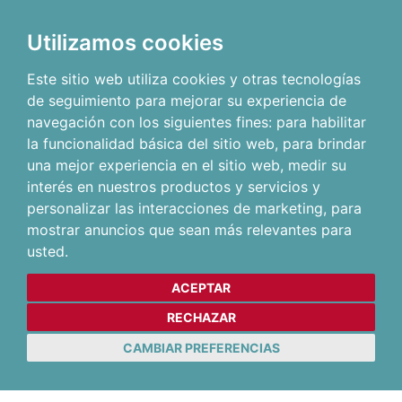
Utilizamos cookies
Este sitio web utiliza cookies y otras tecnologías
de seguimiento para mejorar su experiencia de
navegación con los siguientes fines:
para habilitar
la funcionalidad básica del sitio web
,
para brindar
una mejor experiencia en el sitio web
,
medir su
interés en nuestros productos y servicios y
personalizar las interacciones de marketing
,
para
mostrar anuncios que sean más relevantes para
usted
.
ACEPTAR
RECHAZAR
CAMBIAR PREFERENCIAS