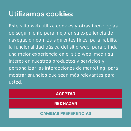
Utilizamos cookies
Este sitio web utiliza cookies y otras tecnologías
de seguimiento para mejorar su experiencia de
navegación con los siguientes fines:
para habilitar
la funcionalidad básica del sitio web
,
para brindar
una mejor experiencia en el sitio web
,
medir su
interés en nuestros productos y servicios y
personalizar las interacciones de marketing
,
para
mostrar anuncios que sean más relevantes para
usted
.
ACEPTAR
RECHAZAR
CAMBIAR PREFERENCIAS