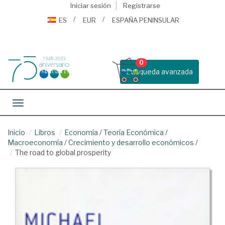
Iniciar sesión
Registrarse
ES
EUR
ESPAÑA PENINSULAR
0
Busqueda avanzada
Toggle navigation
Inicio
Libros
Economía
/
Teoría Económica
/
Macroeconomía
/
Crecimiento y desarrollo económicos
/
The road to global prosperity