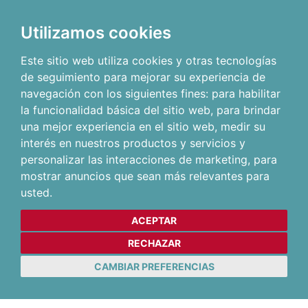
Utilizamos cookies
Este sitio web utiliza cookies y otras tecnologías
de seguimiento para mejorar su experiencia de
navegación con los siguientes fines:
para habilitar
la funcionalidad básica del sitio web
,
para brindar
una mejor experiencia en el sitio web
,
medir su
interés en nuestros productos y servicios y
personalizar las interacciones de marketing
,
para
mostrar anuncios que sean más relevantes para
usted
.
ACEPTAR
RECHAZAR
CAMBIAR PREFERENCIAS