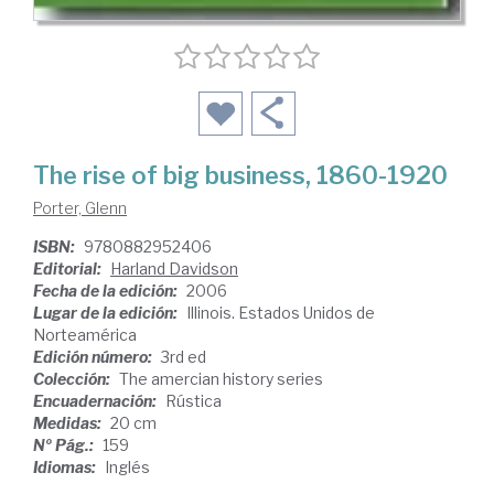
The rise of big business, 1860-1920
Porter, Glenn
ISBN:
9780882952406
Editorial:
Harland Davidson
Fecha de la edición:
2006
Lugar de la edición:
Illinois. Estados Unidos de
Norteamérica
Edición número:
3rd ed
Colección:
The amercian history series
Encuadernación:
Rústica
Medidas:
20 cm
Nº Pág.:
159
Idiomas:
Inglés