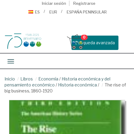
Iniciar sesión
Registrarse
ES
EUR
ESPAÑA PENINSULAR
0
Busqueda avanzada
Toggle navigation
Inicio
Libros
Economía
/
Historia económica y del
pensamiento económico
/
Historia económica
/
The rise of
big business, 1860-1920