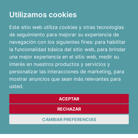
Utilizamos cookies
Este sitio web utiliza cookies y otras tecnologías
de seguimiento para mejorar su experiencia de
navegación con los siguientes fines:
para habilitar
la funcionalidad básica del sitio web
,
para brindar
una mejor experiencia en el sitio web
,
medir su
interés en nuestros productos y servicios y
personalizar las interacciones de marketing
,
para
mostrar anuncios que sean más relevantes para
usted
.
ACEPTAR
RECHAZAR
CAMBIAR PREFERENCIAS