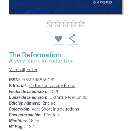
The Reformation
a very short introduction
Marshall, Peter
ISBN:
9780198859062
Editorial:
Oxford University Press
Fecha de la edición:
2026
Lugar de la edición:
Oxford. Reino Unido
Edición número:
2nd ed.
Colección:
Very Short Introductions
Encuadernación:
Rústica
Medidas:
18 cm
Nº Pág.:
192