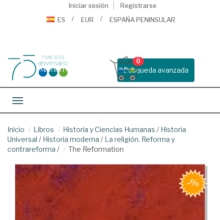
Iniciar sesión
Registrarse
ES
EUR
ESPAÑA PENINSULAR
0
Busqueda avanzada
Toggle navigation
Inicio
Libros
Historia y Ciencias Humanas
/
Historia
Universal
/
Historia moderna
/
La religión. Reforma y
contrareforma
/
The Reformation