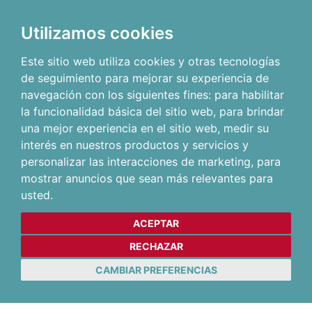
Utilizamos cookies
Este sitio web utiliza cookies y otras tecnologías
de seguimiento para mejorar su experiencia de
navegación con los siguientes fines:
para habilitar
la funcionalidad básica del sitio web
,
para brindar
una mejor experiencia en el sitio web
,
medir su
interés en nuestros productos y servicios y
personalizar las interacciones de marketing
,
para
mostrar anuncios que sean más relevantes para
usted
.
ACEPTAR
RECHAZAR
CAMBIAR PREFERENCIAS