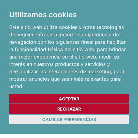
Utilizamos cookies
Este sitio web utiliza cookies y otras tecnologías
de seguimiento para mejorar su experiencia de
navegación con los siguientes fines:
para habilitar
la funcionalidad básica del sitio web
,
para brindar
una mejor experiencia en el sitio web
,
medir su
interés en nuestros productos y servicios y
personalizar las interacciones de marketing
,
para
mostrar anuncios que sean más relevantes para
usted
.
ACEPTAR
RECHAZAR
CAMBIAR PREFERENCIAS