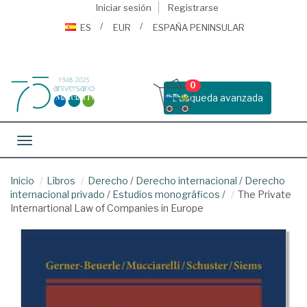
Iniciar sesión
Registrarse
ES
EUR
ESPAÑA PENINSULAR
0
Busqueda avanzada
Toggle navigation
Inicio
Libros
Derecho
/
Derecho internacional
/
Derecho
internacional privado
/
Estudios monográficos
/
The Private
Internartional Law of Companies in Europe