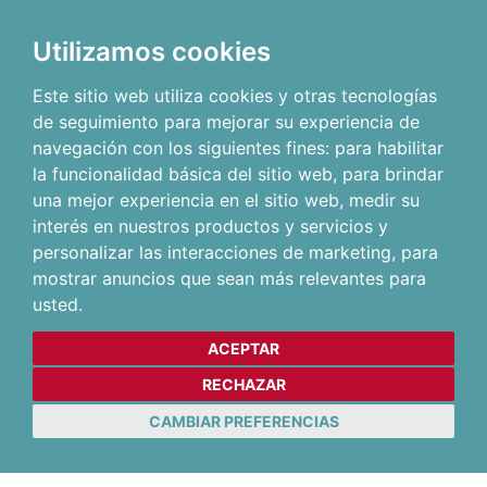
Utilizamos cookies
Este sitio web utiliza cookies y otras tecnologías
de seguimiento para mejorar su experiencia de
navegación con los siguientes fines:
para habilitar
la funcionalidad básica del sitio web
,
para brindar
una mejor experiencia en el sitio web
,
medir su
interés en nuestros productos y servicios y
personalizar las interacciones de marketing
,
para
mostrar anuncios que sean más relevantes para
usted
.
ACEPTAR
RECHAZAR
CAMBIAR PREFERENCIAS