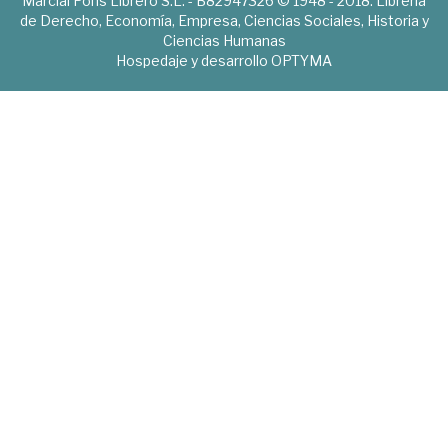
Marcial Pons Librero S.L. - B82947326 © 1948 - 2018. Librería
de Derecho, Economía, Empresa, Ciencias Sociales, Historia y
Ciencias Humanas
Hospedaje y desarrollo
OPTYMA