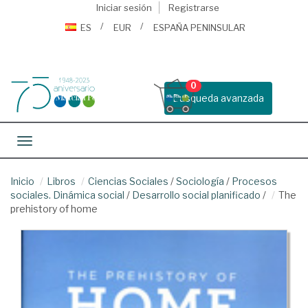
Iniciar sesión
Registrarse
ES
EUR
ESPAÑA PENINSULAR
0
Busqueda avanzada
Toggle navigation
Inicio
Libros
Ciencias Sociales
/
Sociología
/
Procesos
sociales. Dinámica social
/
Desarrollo social planificado
/
The
prehistory of home