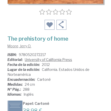
The prehistory of home
Moore, Jerry D.
ISBN:
9780520272217
Editorial:
University of California Press
Fecha de la edición:
2012
Lugar de la edición:
California. Estados Unidos de
Norteamérica
Encuadernación:
Cartoné
Medidas:
24 cm
Nº Pág.:
288
Idiomas:
Inglés
Papel: Cartoné
38,98 €