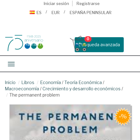
Iniciar sesión
Registrarse
ES
EUR
ESPAÑA PENINSULAR
0
Busqueda avanzada
Toggle navigation
Inicio
Libros
Economía
/
Teoría Económica
/
Macroeconomía
/
Crecimiento y desarrollo económicos
/
The permanent problem