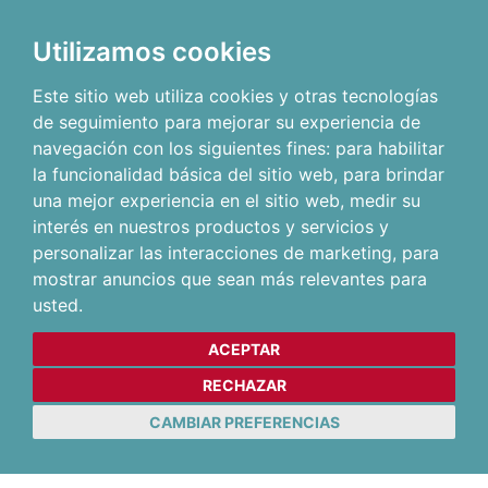
Utilizamos cookies
Este sitio web utiliza cookies y otras tecnologías
de seguimiento para mejorar su experiencia de
navegación con los siguientes fines:
para habilitar
la funcionalidad básica del sitio web
,
para brindar
una mejor experiencia en el sitio web
,
medir su
interés en nuestros productos y servicios y
personalizar las interacciones de marketing
,
para
mostrar anuncios que sean más relevantes para
usted
.
ACEPTAR
RECHAZAR
CAMBIAR PREFERENCIAS