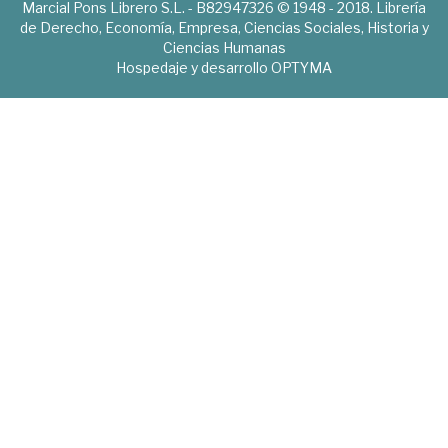
Marcial Pons Librero S.L. - B82947326 © 1948 - 2018. Librería
de Derecho, Economía, Empresa, Ciencias Sociales, Historia y
Ciencias Humanas
Hospedaje y desarrollo
OPTYMA