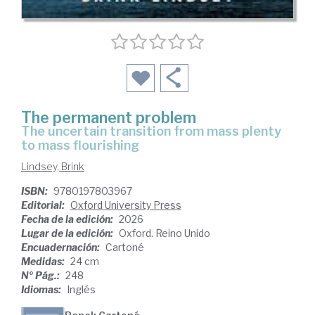
The permanent problem
the uncertain transition from mass plenty
to mass flourishing
Lindsey, Brink
ISBN:
9780197803967
Editorial:
Oxford University Press
Fecha de la edición:
2026
Lugar de la edición:
Oxford. Reino Unido
Encuadernación:
Cartoné
Medidas:
24 cm
Nº Pág.:
248
Idiomas:
Inglés