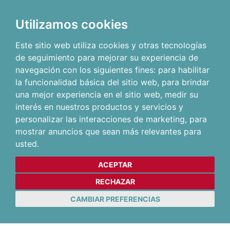
Utilizamos cookies
Este sitio web utiliza cookies y otras tecnologías
de seguimiento para mejorar su experiencia de
navegación con los siguientes fines:
para habilitar
la funcionalidad básica del sitio web
,
para brindar
una mejor experiencia en el sitio web
,
medir su
interés en nuestros productos y servicios y
personalizar las interacciones de marketing
,
para
mostrar anuncios que sean más relevantes para
usted
.
ACEPTAR
RECHAZAR
CAMBIAR PREFERENCIAS