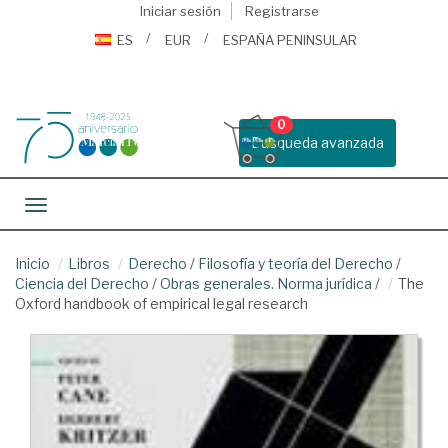
Iniciar sesión
Registrarse
ES
EUR
ESPAÑA PENINSULAR
0
Busqueda avanzada
Toggle navigation
Inicio
Libros
Derecho
/
Filosofía y teoría del Derecho
/
Ciencia del Derecho
/
Obras generales. Norma jurídica
/
The
Oxford handbook of empirical legal research