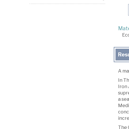
Mate
Ec
Res
A ma
In Th
Iron 
supr
a sea
Medit
conc
incre
The 