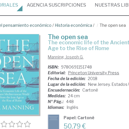
ORIALES
AGENCIA
SUSCRIPCIONES
NUESTRAS
LI
del pensamiento económico
/
Historia económica
/
The open sea
The open sea
the economic life of the Ancient Mediterranean World from the Iron
Age to the Rise of Rome
Manning, Joseph G.
ISBN:
9780691151748
Editorial:
Princeton University Press
Fecha de la edición:
2018
Lugar de la edición:
New Jersey. Estados
Encuadernación:
Cartoné
Medidas:
24 cm
Nº Pág.:
448
Idiomas:
Inglés
Papel: Cartoné
50,79 €