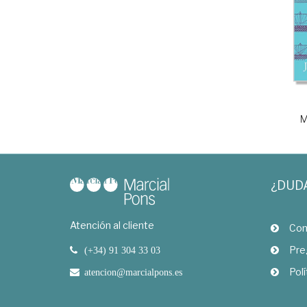
M
¿DUD
Atención al cliente
Com
Pre
(+34) 91 304 33 03
Polí
atencion@marcialpons.es