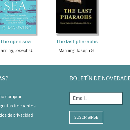
The open sea
The last pharaohs
anning, Joseph G.
Manning, Joseph G.
AS?
BOLETÍN DE NOVEDAD
o comprar
guntas frecuentes
tica de privacidad
SUSCRIBIRSE