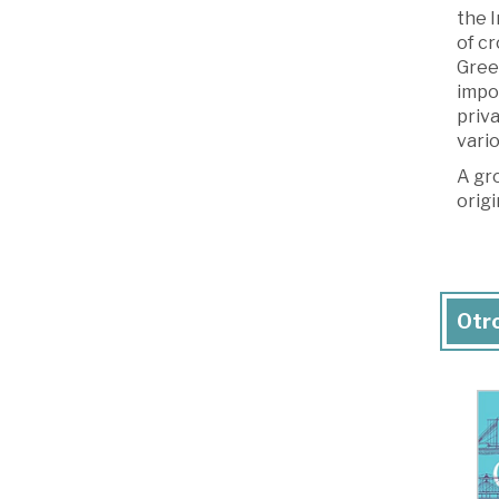
the I
of c
Gree
impo
priva
vari
A gr
orig
Otro