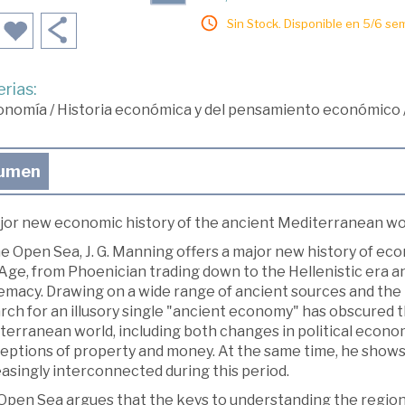
Sin Stock. Disponible en 5/6 se
rias:
onomía
/
Historia económica y del pensamiento económico
umen
jor new economic history of the ancient Mediterranean wo
e Open Sea, J. G. Manning offers a major new history of eco
Age, from Phoenician trading down to the Hellenistic era a
emacy. Drawing on a wide range of ancient sources and the 
rch for an illusory single "ancient economy" has obscured th
erranean world, including both changes in political econom
eptions of property and money. At the same time, he sho
asingly interconnected during this period.
Open Sea argues that the keys to understanding the region