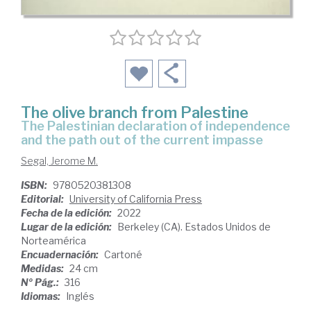
The olive branch from Palestine
the Palestinian declaration of independence
and the path out of the current impasse
Segal, Jerome M.
ISBN:
9780520381308
Editorial:
University of California Press
Fecha de la edición:
2022
Lugar de la edición:
Berkeley (CA). Estados Unidos de
Norteamérica
Encuadernación:
Cartoné
Medidas:
24 cm
Nº Pág.:
316
Idiomas:
Inglés