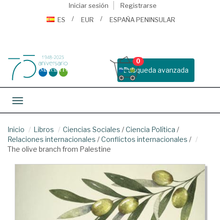
Iniciar sesión
Registrarse
ES
EUR
ESPAÑA PENINSULAR
0
Busqueda avanzada
Toggle navigation
Inicio
Libros
Ciencias Sociales
/
Ciencia Política
/
Relaciones internacionales
/
Conflictos internacionales
/
The olive branch from Palestine