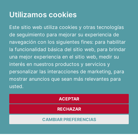
Utilizamos cookies
Este sitio web utiliza cookies y otras tecnologías
de seguimiento para mejorar su experiencia de
navegación con los siguientes fines:
para habilitar
la funcionalidad básica del sitio web
,
para brindar
una mejor experiencia en el sitio web
,
medir su
interés en nuestros productos y servicios y
personalizar las interacciones de marketing
,
para
mostrar anuncios que sean más relevantes para
usted
.
ACEPTAR
RECHAZAR
CAMBIAR PREFERENCIAS