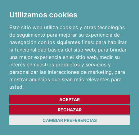
Utilizamos cookies
Este sitio web utiliza cookies y otras tecnologías
de seguimiento para mejorar su experiencia de
navegación con los siguientes fines:
para habilitar
la funcionalidad básica del sitio web
,
para brindar
una mejor experiencia en el sitio web
,
medir su
interés en nuestros productos y servicios y
personalizar las interacciones de marketing
,
para
mostrar anuncios que sean más relevantes para
usted
.
ACEPTAR
RECHAZAR
CAMBIAR PREFERENCIAS