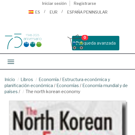
Iniciar sesión
Registrarse
ES
EUR
ESPAÑA PENINSULAR
0
Busqueda avanzada
Toggle navigation
Inicio
Libros
Economía
/
Estructura económica y
planificación económica
/
Economías
/
Economía mundial y de
países
/
The north korean economy