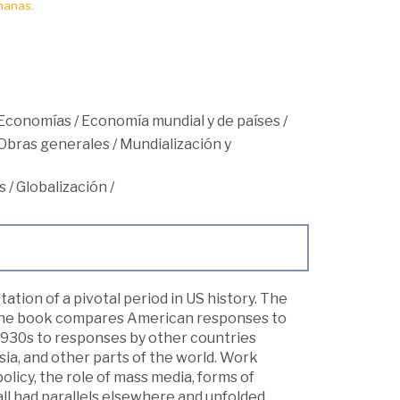
manas.
Economías
/
Economía mundial y de países
/
Obras generales
/
Mundialización y
s
/
Globalización
/
ation of a pivotal period in US history. The
, the book compares American responses to
 1930s to responses by other countries
sia, and other parts of the world. Work
olicy, the role of mass media, forms of
all had parallels elsewhere and unfolded