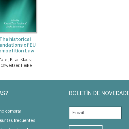
The historical
undations of EU
ompetition Law
Patel, Kiran Klaus
;
Schweitzer, Heike
AS?
BOLETÍN DE NOVEDAD
o comprar
guntas frecuentes