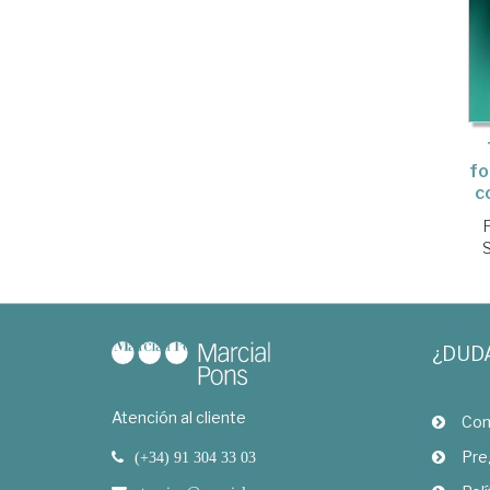
fo
c
¿DUD
Atención al cliente
Com
Pre
(+34) 91 304 33 03