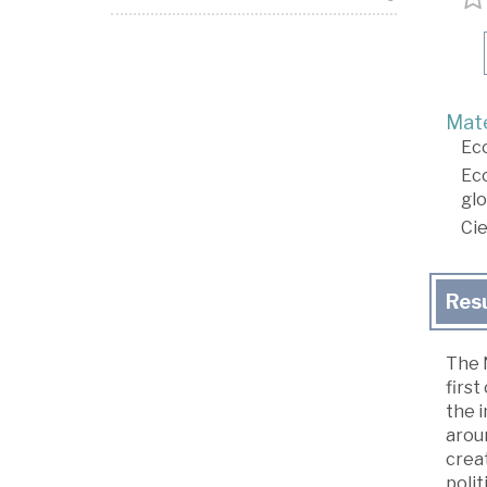
Mate
Ec
Ec
glo
Cie
Res
The N
firs
the i
aroun
creat
polit