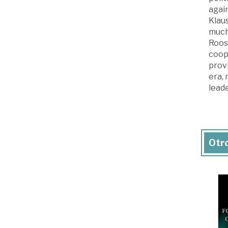
again
Klau
much
Roos
coop
prov
era, 
leade
Otro