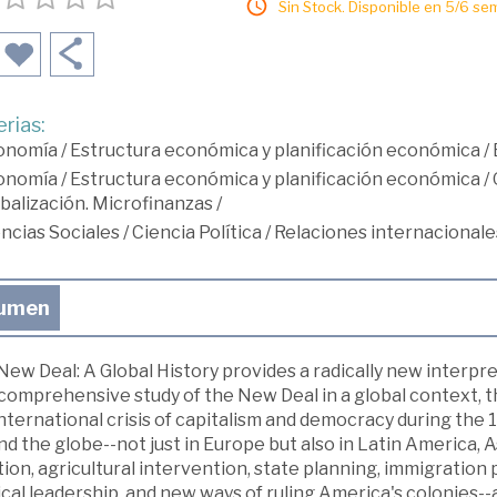
Sin Stock. Disponible en 5/6 se
rias:
onomía
/
Estructura económica y planificación económica
/
onomía
/
Estructura económica y planificación económica
/
balización. Microfinanzas
/
ncias Sociales
/
Ciencia Política
/
Relaciones internacionale
umen
ew Deal: A Global History provides a radically new interpret
t comprehensive study of the New Deal in a global context
nternational crisis of capitalism and democracy during the
d the globe--not just in Europe but also in Latin America, A
ion, agricultural intervention, state planning, immigration p
ical leadership, and new ways of ruling America's colonies--