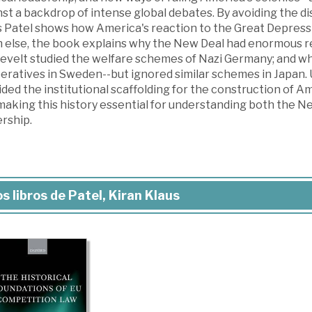
st a backdrop of intense global debates. By avoiding the d
s Patel shows how America's reaction to the Great Depress
 else, the book explains why the New Deal had enormous re
evelt studied the welfare schemes of Nazi Germany; and w
eratives in Sweden--but ignored similar schemes in Japan. U
ided the institutional scaffolding for the construction of 
making this history essential for understanding both the Ne
rship.
s libros de Patel, Kiran Klaus