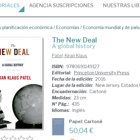
ORIALES
AGENCIA
SUSCRIPCIONES
NUESTRAS
LI
 planificación económica
/
Economías
/
Economía mundial y de paí
The New Deal
a global history
Patel, Kiran Klaus
ISBN:
9780691149127
Editorial:
Princeton University Press
Fecha de la edición:
2016
Lugar de la edición:
New Jersey. Estados
Encuadernación:
Cartoné
Medidas:
23 cm
Nº Pág.:
435
Idiomas:
Inglés
Papel: Cartoné
50,04 €