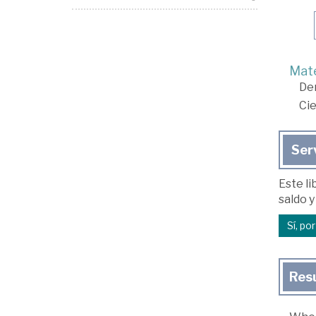
Mate
De
Cie
Ser
Este li
saldo y
Sí, po
Res