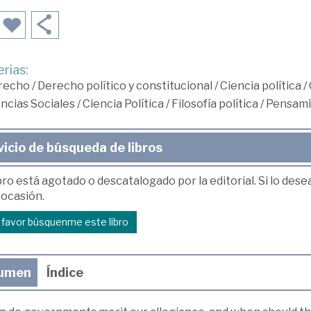
rias:
recho
/
Derecho político y constitucional
/
Ciencia política
/
ncias Sociales
/
Ciencia Política
/
Filosofía política
/
Pensami
vicio de búsqueda de libros
bro está agotado o descatalogado por la editorial. Si lo des
 ocasión.
r favor búsquenme este libro
umen
Índice