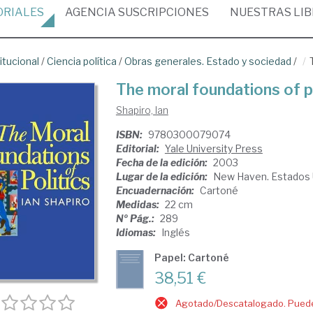
ORIALES
AGENCIA
SUSCRIPCIONES
NUESTRAS
LI
itucional
/
Ciencia política
/
Obras generales. Estado y sociedad
/
The moral foundations of p
Shapiro, Ian
ISBN:
9780300079074
Editorial:
Yale University Press
Fecha de la edición:
2003
Lugar de la edición:
New Haven. Estados 
Encuadernación:
Cartoné
Medidas:
22 cm
Nº Pág.:
289
Idiomas:
Inglés
Papel: Cartoné
38,51 €
Agotado/Descatalogado. Puede 