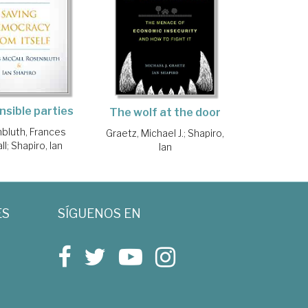
sible parties
The wolf at the door
bluth, Frances
Graetz, Michael J.
;
Shapiro,
ll
;
Shapiro, Ian
Ian
ES
SÍGUENOS EN