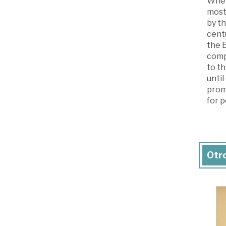
When 
most
by th
centu
the E
compr
to t
until
promi
for p
Otro