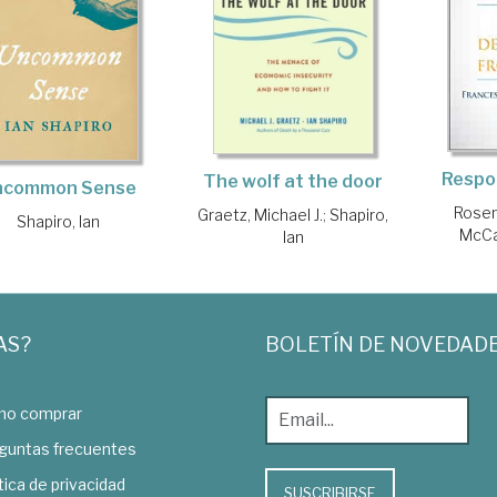
Respon
The wolf at the door
ncommon Sense
Rosen
Graetz, Michael J.
;
Shapiro,
Shapiro, Ian
McCa
Ian
AS?
BOLETÍN DE NOVEDAD
o comprar
guntas frecuentes
tica de privacidad
SUSCRIBIRSE