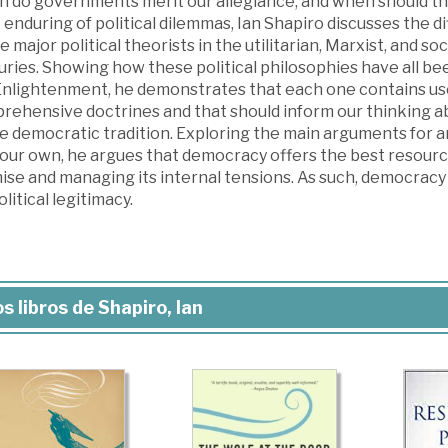
do governments merit our allegiance, and when should they 
 enduring of political dilemmas, Ian Shapiro discusses the
e major political theorists in the utilitarian, Marxist, and so
ries. Showing how these political philosophies have all bee
nlightenment, he demonstrates that each one contains usefu
ehensive doctrines and that should inform our thinking abo
he democratic tradition. Exploring the main arguments for 
 our own, he argues that democracy offers the best resourc
se and managing its internal tensions. As such, democracy 
olitical legitimacy.
s libros de Shapiro, Ian