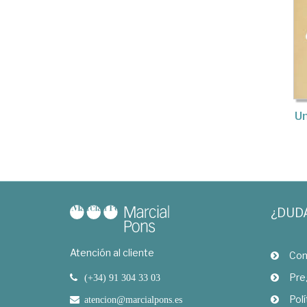
U
¿DUD
Atención al cliente
Com
Pre
(+34) 91 304 33 03
Polí
atencion@marcialpons.es